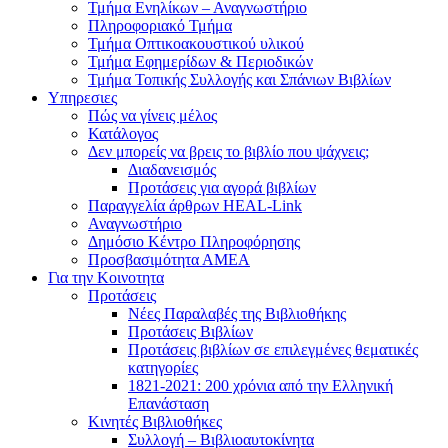
Τμήμα Ενηλίκων – Αναγνωστήριο
Πληροφοριακό Τμήμα
Τμήμα Οπτικοακουστικού υλικού
Τμήμα Εφημερίδων & Περιοδικών
Τμήμα Τοπικής Συλλογής και Σπάνιων Βιβλίων
Υπηρεσιες
Πώς να γίνεις μέλος
Κατάλογος
Δεν μπορείς να βρεις το βιβλίο που ψάχνεις;
Διαδανεισμός
Προτάσεις για αγορά βιβλίων
Παραγγελία άρθρων HEAL-Link
Αναγνωστήριο
Δημόσιο Κέντρο Πληροφόρησης
Προσβασιμότητα ΑΜΕΑ
Για την Κοινοτητα
Προτάσεις
Νέες Παραλαβές της Βιβλιοθήκης
Προτάσεις Βιβλίων
Προτάσεις βιβλίων σε επιλεγμένες θεματικές
κατηγορίες
1821-2021: 200 χρόνια από την Ελληνική
Επανάσταση
Κινητές Βιβλιοθήκες
Συλλογή – Βιβλιοαυτοκίνητα