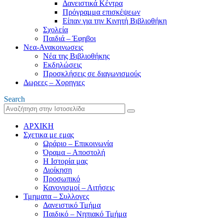
Δανειστικά Κέντρα
Πρόγραμμα επισκέψεων
Είπαν για την Κινητή Βιβλιοθήκη
Σχολεία
Παιδιά – Έφηβοι
Νεα-Ανακοινωσεις
Νέα της Βιβλιοθήκης
Εκδηλώσεις
Προσκλήσεις σε διαγωνισμούς
Δωρεες – Χορηγιες
Search
ΑΡΧΙΚΗ
Σχετικα με εμας
Ωράριο – Επικοινωνία
Όραμα – Αποστολή
Η Ιστορία μας
Διοίκηση
Προσωπικό
Κανονισμοί – Αιτήσεις
Τμηματα – Συλλογες
Δανειστικό Τμήμα
Παιδικό – Νηπιακό Τμήμα