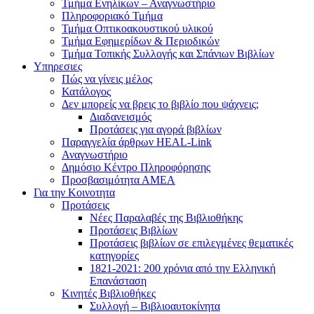
Τμήμα Ενηλίκων – Αναγνωστήριο
Πληροφοριακό Τμήμα
Τμήμα Οπτικοακουστικού υλικού
Τμήμα Εφημερίδων & Περιοδικών
Τμήμα Τοπικής Συλλογής και Σπάνιων Βιβλίων
Υπηρεσιες
Πώς να γίνεις μέλος
Κατάλογος
Δεν μπορείς να βρεις το βιβλίο που ψάχνεις;
Διαδανεισμός
Προτάσεις για αγορά βιβλίων
Παραγγελία άρθρων HEAL-Link
Αναγνωστήριο
Δημόσιο Κέντρο Πληροφόρησης
Προσβασιμότητα ΑΜΕΑ
Για την Κοινοτητα
Προτάσεις
Νέες Παραλαβές της Βιβλιοθήκης
Προτάσεις Βιβλίων
Προτάσεις βιβλίων σε επιλεγμένες θεματικές
κατηγορίες
1821-2021: 200 χρόνια από την Ελληνική
Επανάσταση
Κινητές Βιβλιοθήκες
Συλλογή – Βιβλιοαυτοκίνητα