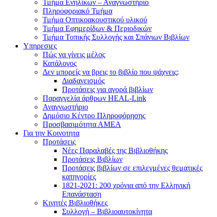
Τμήμα Ενηλίκων – Αναγνωστήριο
Πληροφοριακό Τμήμα
Τμήμα Οπτικοακουστικού υλικού
Τμήμα Εφημερίδων & Περιοδικών
Τμήμα Τοπικής Συλλογής και Σπάνιων Βιβλίων
Υπηρεσιες
Πώς να γίνεις μέλος
Κατάλογος
Δεν μπορείς να βρεις το βιβλίο που ψάχνεις;
Διαδανεισμός
Προτάσεις για αγορά βιβλίων
Παραγγελία άρθρων HEAL-Link
Αναγνωστήριο
Δημόσιο Κέντρο Πληροφόρησης
Προσβασιμότητα ΑΜΕΑ
Για την Κοινοτητα
Προτάσεις
Νέες Παραλαβές της Βιβλιοθήκης
Προτάσεις Βιβλίων
Προτάσεις βιβλίων σε επιλεγμένες θεματικές
κατηγορίες
1821-2021: 200 χρόνια από την Ελληνική
Επανάσταση
Κινητές Βιβλιοθήκες
Συλλογή – Βιβλιοαυτοκίνητα