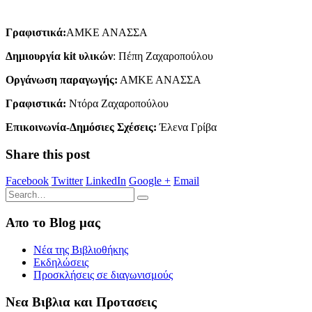
Γραφιστικά:
ΑΜΚΕ ΑΝΑΣΣΑ
Δημιουργία kit υλικών
: Πέπη Ζαχαροπούλου
Οργάνωση παραγωγής:
ΑΜΚΕ ΑΝΑΣΣΑ
Γραφιστικά:
Ντόρα Ζαχαροπούλου
Επικοινωνία-Δημόσιες Σχέσεις:
Έλενα Γρίβα
Share this post
Facebook
Twitter
LinkedIn
Google +
Email
Απο το Blog μας
Νέα της Βιβλιοθήκης
Εκδηλώσεις
Προσκλήσεις σε διαγωνισμούς
Νεα Βιβλια και Προτασεις