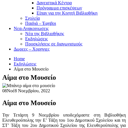
Δανειστικά Κέντρα
Πρόγραμμα επισκέψεων
Είπαν για την Κινητή Βιβλιοθήκη
Σχολεία
Παιδιά – Έφηβοι
Νεα-Ανακοινωσεις
Νέα της Βιβλιοθήκης
Εκδηλώσεις
Προσκλήσεις σε διαγωνισμούς
Δωρεες – Χορηγιες
Home
Εκδηλώσεις
Αίμα στο Μουσείο
Αίμα στο Μουσείο
08
Νοέ
8 Νοεμβρίου, 2022
Αίμα στο Μουσείο
Την Τετάρτη 9 Νοεμβρίου υποδεχόμαστε στη Βιβλιοθήκη
Ελευθερούπολης την Ε’ Τάξη του 1ου Δημοτικού Σχολείου και τη
ΣΤ’ Τάξη του 2ου Δημοτικού Σχολείου της Ελευθερούπολης για