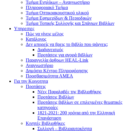
Τμήμα Ενηλίκων – Αναγνωστήριο
Πληροφοριακό Τμήμα
Τμήμα Οπτικοακουστικού υλικού
Τμήμα Εφημερίδων & Περιοδικών
Τμήμα Τοπικής Συλλογής και Σπάνιων Βιβλίων
Υπηρεσιες
Πώς να γίνεις μέλος
Κατάλογος
Δεν μπορείς να βρεις το βιβλίο που ψάχνεις;
Διαδανεισμός
Προτάσεις για αγορά βιβλίων
Παραγγελία άρθρων HEAL-Link
Αναγνωστήριο
Δημόσιο Κέντρο Πληροφόρησης
Προσβασιμότητα ΑΜΕΑ
Για την Κοινοτητα
Προτάσεις
Νέες Παραλαβές της Βιβλιοθήκης
Προτάσεις Βιβλίων
Προτάσεις βιβλίων σε επιλεγμένες θεματικές
κατηγορίες
1821-2021: 200 χρόνια από την Ελληνική
Επανάσταση
Κινητές Βιβλιοθήκες
Συλλογή – Βιβλιοαυτοκίνητα