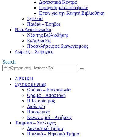
Δανειστικά Κέντρα
Πρόγραμμα επισκέψεων
Είπαν για την Κινητή Βιβλιοθήκη
Σχολεία
Παιδιά – Έφηβοι
Νεα-Ανακοινωσεις
Νέα της Βιβλιοθήκης
Εκδηλώσεις
Προσκλήσεις σε διαγωνισμούς
Δωρεες – Χορηγιες
Search
ΑΡΧΙΚΗ
Σχετικα με εμας
Ωράριο – Επικοινωνία
Όραμα – Αποστολή
Η Ιστορία μας
Διοίκηση
Προσωπικό
Κανονισμοί – Αιτήσεις
Τμηματα – Συλλογες
Δανειστικό Τμήμα
Παιδικό – Νηπιακό Τμήμα