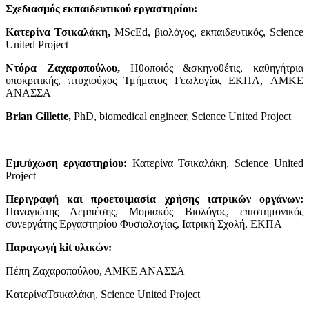
Σχεδιασμός εκπαιδευτικού εργαστηρίου:
Κατερίνα Τσικαλάκη,
MScEd, βιολόγος, εκπαιδευτικός, Science
United Project
Ντόρα Ζαχαροπούλου,
Ηθοποιός &σκηνοθέτις, καθηγήτρια
υποκριτικής, πτυχιούχος Τμήματος Γεωλογίας ΕΚΠΑ, AMKE
ANAΣΣΑ
Brian Gillette,
PhD, biomedical engineer, Science United Project
Εμψύχωση
εργαστηρίου
:
Κατερίνα Τσικαλάκη, Science United
Project
Περιγραφή και προετοιμασία χρήσης ιατρικών οργάνων:
Παναγιώτης Λεμπέσης, Μοριακός Βιολόγος, επιστημονικός
συνεργάτης Εργαστηρίου Φυσιολογίας, Ιατρική Σχολή, ΕΚΠΑ
Παραγωγή kit υλικών:
Πέπη Ζαχαροπούλου, ΑΜΚΕ ΑΝΑΣΣΑ
KατερίναΤσικαλάκη, Science United Project