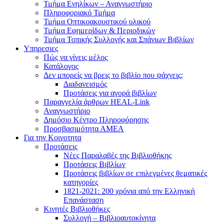
Τμήμα Ενηλίκων – Αναγνωστήριο
Πληροφοριακό Τμήμα
Τμήμα Οπτικοακουστικού υλικού
Τμήμα Εφημερίδων & Περιοδικών
Τμήμα Τοπικής Συλλογής και Σπάνιων Βιβλίων
Υπηρεσιες
Πώς να γίνεις μέλος
Κατάλογος
Δεν μπορείς να βρεις το βιβλίο που ψάχνεις;
Διαδανεισμός
Προτάσεις για αγορά βιβλίων
Παραγγελία άρθρων HEAL-Link
Αναγνωστήριο
Δημόσιο Κέντρο Πληροφόρησης
Προσβασιμότητα ΑΜΕΑ
Για την Κοινοτητα
Προτάσεις
Νέες Παραλαβές της Βιβλιοθήκης
Προτάσεις Βιβλίων
Προτάσεις βιβλίων σε επιλεγμένες θεματικές
κατηγορίες
1821-2021: 200 χρόνια από την Ελληνική
Επανάσταση
Κινητές Βιβλιοθήκες
Συλλογή – Βιβλιοαυτοκίνητα