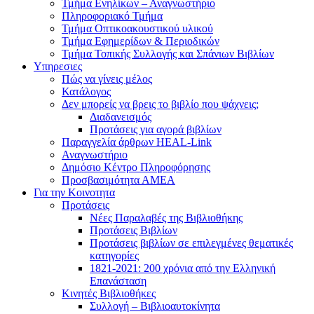
Τμήμα Ενηλίκων – Αναγνωστήριο
Πληροφοριακό Τμήμα
Τμήμα Οπτικοακουστικού υλικού
Τμήμα Εφημερίδων & Περιοδικών
Τμήμα Τοπικής Συλλογής και Σπάνιων Βιβλίων
Υπηρεσιες
Πώς να γίνεις μέλος
Κατάλογος
Δεν μπορείς να βρεις το βιβλίο που ψάχνεις;
Διαδανεισμός
Προτάσεις για αγορά βιβλίων
Παραγγελία άρθρων HEAL-Link
Αναγνωστήριο
Δημόσιο Κέντρο Πληροφόρησης
Προσβασιμότητα ΑΜΕΑ
Για την Κοινοτητα
Προτάσεις
Νέες Παραλαβές της Βιβλιοθήκης
Προτάσεις Βιβλίων
Προτάσεις βιβλίων σε επιλεγμένες θεματικές
κατηγορίες
1821-2021: 200 χρόνια από την Ελληνική
Επανάσταση
Κινητές Βιβλιοθήκες
Συλλογή – Βιβλιοαυτοκίνητα