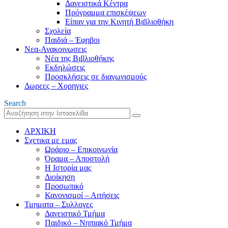
Δανειστικά Κέντρα
Πρόγραμμα επισκέψεων
Είπαν για την Κινητή Βιβλιοθήκη
Σχολεία
Παιδιά – Έφηβοι
Νεα-Ανακοινωσεις
Νέα της Βιβλιοθήκης
Εκδηλώσεις
Προσκλήσεις σε διαγωνισμούς
Δωρεες – Χορηγιες
Search
ΑΡΧΙΚΗ
Σχετικα με εμας
Ωράριο – Επικοινωνία
Όραμα – Αποστολή
Η Ιστορία μας
Διοίκηση
Προσωπικό
Κανονισμοί – Αιτήσεις
Τμηματα – Συλλογες
Δανειστικό Τμήμα
Παιδικό – Νηπιακό Τμήμα