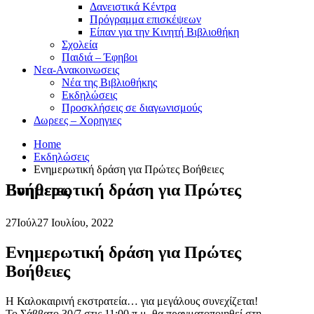
Δανειστικά Κέντρα
Πρόγραμμα επισκέψεων
Είπαν για την Κινητή Βιβλιοθήκη
Σχολεία
Παιδιά – Έφηβοι
Νεα-Ανακοινωσεις
Νέα της Βιβλιοθήκης
Εκδηλώσεις
Προσκλήσεις σε διαγωνισμούς
Δωρεες – Χορηγιες
Home
Εκδηλώσεις
Ενημερωτική δράση για Πρώτες Βοήθειες
Ενημερωτική δράση για Πρώτες Βοήθειες
27
Ιούλ
27 Ιουλίου, 2022
Ενημερωτική δράση για Πρώτες
Βοήθειες
Η Καλοκαιρινή εκστρατεία… για μεγάλους συνεχίζεται!
Το Σάββατο 30/7 στις 11:00 π.μ. θα πραγματοποιηθεί στη