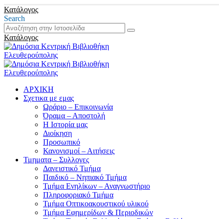
Κατάλογος
Search
Κατάλογος
ΑΡΧΙΚΗ
Σχετικα με εμας
Ωράριο – Επικοινωνία
Όραμα – Αποστολή
Η Ιστορία μας
Διοίκηση
Προσωπικό
Κανονισμοί – Αιτήσεις
Τμηματα – Συλλογες
Δανειστικό Τμήμα
Παιδικό – Νηπιακό Τμήμα
Τμήμα Ενηλίκων – Αναγνωστήριο
Πληροφοριακό Τμήμα
Τμήμα Οπτικοακουστικού υλικού
Τμήμα Εφημερίδων & Περιοδικών