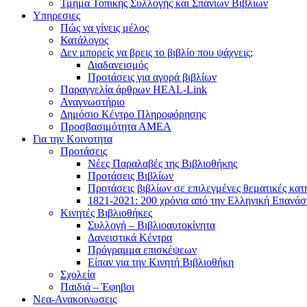
Τμήμα Τοπικής Συλλογής και Σπάνιων Βιβλίων
Υπηρεσιες
Πώς να γίνεις μέλος
Κατάλογος
Δεν μπορείς να βρεις το βιβλίο που ψάχνεις;
Διαδανεισμός
Προτάσεις για αγορά βιβλίων
Παραγγελία άρθρων HEAL-Link
Αναγνωστήριο
Δημόσιο Κέντρο Πληροφόρησης
Προσβασιμότητα ΑΜΕΑ
Για την Κοινοτητα
Προτάσεις
Νέες Παραλαβές της Βιβλιοθήκης
Προτάσεις Βιβλίων
Προτάσεις βιβλίων σε επιλεγμένες θεματικές κατ
1821-2021: 200 χρόνια από την Ελληνική Επανά
Κινητές Βιβλιοθήκες
Συλλογή – Βιβλιοαυτοκίνητα
Δανειστικά Κέντρα
Πρόγραμμα επισκέψεων
Είπαν για την Κινητή Βιβλιοθήκη
Σχολεία
Παιδιά – Έφηβοι
Νεα-Ανακοινωσεις