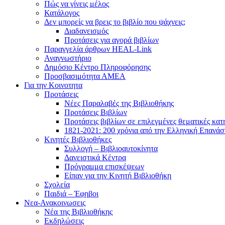
Πώς να γίνεις μέλος
Κατάλογος
Δεν μπορείς να βρεις το βιβλίο που ψάχνεις;
Διαδανεισμός
Προτάσεις για αγορά βιβλίων
Παραγγελία άρθρων HEAL-Link
Αναγνωστήριο
Δημόσιο Κέντρο Πληροφόρησης
Προσβασιμότητα ΑΜΕΑ
Για την Κοινοτητα
Προτάσεις
Νέες Παραλαβές της Βιβλιοθήκης
Προτάσεις Βιβλίων
Προτάσεις βιβλίων σε επιλεγμένες θεματικές κατ
1821-2021: 200 χρόνια από την Ελληνική Επανά
Κινητές Βιβλιοθήκες
Συλλογή – Βιβλιοαυτοκίνητα
Δανειστικά Κέντρα
Πρόγραμμα επισκέψεων
Είπαν για την Κινητή Βιβλιοθήκη
Σχολεία
Παιδιά – Έφηβοι
Νεα-Ανακοινωσεις
Νέα της Βιβλιοθήκης
Εκδηλώσεις