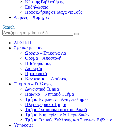
Νέα της Βιβλιοθήκης
Εκδηλώσεις
Προσκλήσεις σε διαγωνισμούς
Δωρεες – Χορηγιες
Search
ΑΡΧΙΚΗ
Σχετικα με εμας
Ωράριο – Επικοινωνία
Όραμα – Αποστολή
Η Ιστορία μας
Διοίκηση
Προσωπικό
Κανονισμοί – Αιτήσεις
Τμηματα – Συλλογες
Δανειστικό Τμήμα
Παιδικό – Νηπιακό Τμήμα
Τμήμα Ενηλίκων – Αναγνωστήριο
Πληροφοριακό Τμήμα
Τμήμα Οπτικοακουστικού υλικού
Τμήμα Εφημερίδων & Περιοδικών
Τμήμα Τοπικής Συλλογής και Σπάνιων Βιβλίων
Υπηρεσιες