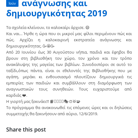
ανάγνωσης και
Ιούν
δημιουργικότητας 2019
Τα σχολεία κλείνουν, το καλοκαίρι άρχισε.
😄
Και ναι… Ήρθε η ώρα που οι μικροί μας φίλοι περιμένουν πώς και
πώς. Αρχίζει η καλοκαιρινή εκστρατεία ανάγνωσης και
δημιουργικότητας.
🥳
🤩
🥳
Από 20 Ιουνίου έως 30 Αυγούστου νήπια, παιδιά και έφηβοι θα
βρουν στη βιβλιοθήκη τον χώρο, τον χρόνο και τον τρόπο
ανακάλυψης της μαγείας των βιβλίων. Συνοδοιπόροι σε αυτό το
ταξίδι,όπως πάντα, είναι οι εθελοντές της Βιβλιοθήκης που με
αγάπη, μεράκι κι ενθουσιασμό πλουτίζουν δημιουργικά τις
εμπειρίες των παιδιών και συμβάλλουν στη διαμόρφωση των
αναγνωστικών τους συνηθειών. Τους ευχαριστούμε από
καρδιάς
❤️
.
Η γιορτή μας ξεκινάει!!!
📙
🤸‍♀️
🤹‍♀️
🎭
🎨
🥁
🧩
Το πρόγραμμα θα ανακοινωθεί τις επόμενες ώρες και οι δηλώσεις
συμμετοχής θα ξεκινήσουν από αύριο, 12/6/2019.
Share this post