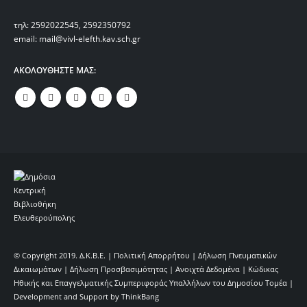
τηλ: 2592022545, 2592350792
email: mail@vivl-elefth.kav.sch.gr
ΑΚΟΛΟΥΘΗΣΤΕ ΜΑΣ:
© Copyright 2019. Δ.Κ.Β.Ε. |
Πολιτική Απορρήτου
|
Δήλωση Πνευματικών
Δικαιωμάτων
|
Δήλωση Προσβασιμότητας
|
Ανοιχτά Δεδομένα
|
Κώδικας
Ηθικής και Επαγγελματικής Συμπεριφοράς Υπαλλήλων του Δημοσίου Τομέα |
Development and Support by
ThinkBang