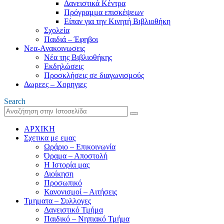
Δανειστικά Κέντρα
Πρόγραμμα επισκέψεων
Είπαν για την Κινητή Βιβλιοθήκη
Σχολεία
Παιδιά – Έφηβοι
Νεα-Ανακοινωσεις
Νέα της Βιβλιοθήκης
Εκδηλώσεις
Προσκλήσεις σε διαγωνισμούς
Δωρεες – Χορηγιες
Search
ΑΡΧΙΚΗ
Σχετικα με εμας
Ωράριο – Επικοινωνία
Όραμα – Αποστολή
Η Ιστορία μας
Διοίκηση
Προσωπικό
Κανονισμοί – Αιτήσεις
Τμηματα – Συλλογες
Δανειστικό Τμήμα
Παιδικό – Νηπιακό Τμήμα