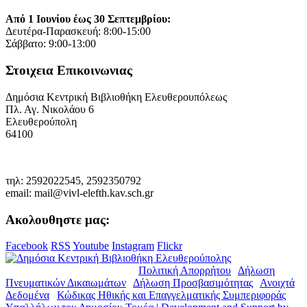
Από 1 Ιουνίου έως 30 Σεπτεμβρίου:
Δευτέρα-Παρασκευή: 8:00-15:00
Σάββατο: 9:00-13:00
Στοιχεια Επικοινωνιας
Δημόσια Κεντρική Βιβλιοθήκη Ελευθερουπόλεως
Πλ. Αγ. Νικολάου 6
Ελευθερούπολη
64100
τηλ: 2592022545, 2592350792
email: mail@vivl-elefth.kav.sch.gr
Ακολουθηστε μας:
Facebook
RSS
Youtube
Instagram
Flickr
© Copyright 2019. Δ.Κ.Β.Ε. |
Πολιτική Απορρήτου
|
Δήλωση
Πνευματικών Δικαιωμάτων
|
Δήλωση Προσβασιμότητας
|
Ανοιχτά
Δεδομένα
|
Κώδικας Ηθικής και Επαγγελματικής Συμπεριφοράς