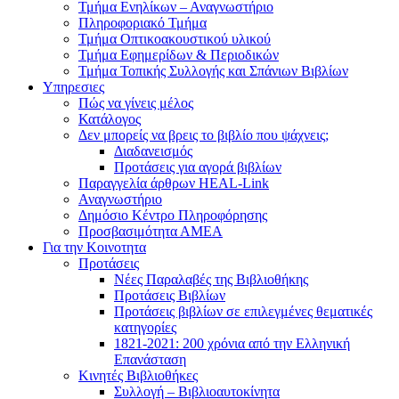
Τμήμα Ενηλίκων – Αναγνωστήριο
Πληροφοριακό Τμήμα
Τμήμα Οπτικοακουστικού υλικού
Τμήμα Εφημερίδων & Περιοδικών
Τμήμα Τοπικής Συλλογής και Σπάνιων Βιβλίων
Υπηρεσιες
Πώς να γίνεις μέλος
Κατάλογος
Δεν μπορείς να βρεις το βιβλίο που ψάχνεις;
Διαδανεισμός
Προτάσεις για αγορά βιβλίων
Παραγγελία άρθρων HEAL-Link
Αναγνωστήριο
Δημόσιο Κέντρο Πληροφόρησης
Προσβασιμότητα ΑΜΕΑ
Για την Κοινοτητα
Προτάσεις
Νέες Παραλαβές της Βιβλιοθήκης
Προτάσεις Βιβλίων
Προτάσεις βιβλίων σε επιλεγμένες θεματικές
κατηγορίες
1821-2021: 200 χρόνια από την Ελληνική
Επανάσταση
Κινητές Βιβλιοθήκες
Συλλογή – Βιβλιοαυτοκίνητα