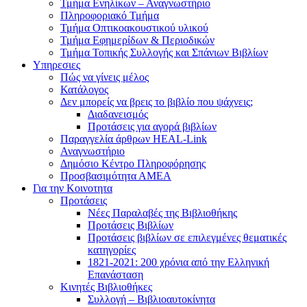
Τμήμα Ενηλίκων – Αναγνωστήριο
Πληροφοριακό Τμήμα
Τμήμα Οπτικοακουστικού υλικού
Τμήμα Εφημερίδων & Περιοδικών
Τμήμα Τοπικής Συλλογής και Σπάνιων Βιβλίων
Υπηρεσιες
Πώς να γίνεις μέλος
Κατάλογος
Δεν μπορείς να βρεις το βιβλίο που ψάχνεις;
Διαδανεισμός
Προτάσεις για αγορά βιβλίων
Παραγγελία άρθρων HEAL-Link
Αναγνωστήριο
Δημόσιο Κέντρο Πληροφόρησης
Προσβασιμότητα ΑΜΕΑ
Για την Κοινοτητα
Προτάσεις
Νέες Παραλαβές της Βιβλιοθήκης
Προτάσεις Βιβλίων
Προτάσεις βιβλίων σε επιλεγμένες θεματικές
κατηγορίες
1821-2021: 200 χρόνια από την Ελληνική
Επανάσταση
Κινητές Βιβλιοθήκες
Συλλογή – Βιβλιοαυτοκίνητα