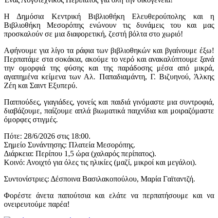
Η Δημόσια Κεντρική Βιβλιοθήκη Ελευθερούπολης και η
Βιβλιοθήκη Μεσορόπης ενώνουν τις δυνάμεις του και μας
προσκαλούν σε μια διαφορετική, ζεστή βόλτα στο χωριό!
Αφήνουμε για λίγο τα ράφια των βιβλιοθηκών και βγαίνουμε έξω!
Περπατάμε στα σοκάκια, ακούμε το νερό και ανακαλύπτουμε ξανά
την ομορφιά της φύσης και της παράδοσης μέσα από μικρά,
αγαπημένα κείμενα των Αλ. Παπαδιαμάντη, Γ. Βιζυηνού, Άλκης
Ζέη και Σαιντ Εξυπερύ.
Παππούδες, γιαγιάδες, γονείς και παιδιά γινόμαστε μια συντροφιά,
διαβάζουμε, παίζουμε απλά βιωματικά παιχνίδια και μοιραζόμαστε
όμορφες στιγμές.
Πότε: 28/6/2026 στις 18:00.
Σημείο Συνάντησης: Πλατεία Μεσορόπης.
Διάρκεια: Περίπου 1,5 ώρα (χαλαρός περίπατος).
Κοινό: Ανοιχτό για όλες τις ηλικίες (μαζί, μικροί και μεγάλοι).
Συντονίστριες: Δέσποινα Βασιλακοπούλου, Μαρία Γαϊταντζή.
Φορέστε άνετα παπούτσια και ελάτε να περπατήσουμε και να
ονειρευτούμε παρέα!