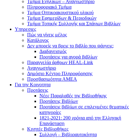
Τμήμα Ενηλίκων – Αναγνωστήριο
Πληροφοριακό Τμήμα
Τμήμα Οπτικοακουστικού υλικού
Τμήμα Εφημερίδων & Περιοδικών
Τμήμα Τοπικής Συλλογής και Σπάνιων Βιβλίων
Υπηρεσιες
Πώς να γίνεις μέλος
Κατάλογος
Δεν μπορείς να βρεις το βιβλίο που ψάχνεις;
Διαδανεισμός
Προτάσεις για αγορά βιβλίων
Παραγγελία άρθρων HEAL-Link
Αναγνωστήριο
Δημόσιο Κέντρο Πληροφόρησης
Προσβασιμότητα ΑΜΕΑ
Για την Κοινοτητα
Προτάσεις
Νέες Παραλαβές της Βιβλιοθήκης
Προτάσεις Βιβλίων
Προτάσεις βιβλίων σε επιλεγμένες θεματικές
κατηγορίες
1821-2021: 200 χρόνια από την Ελληνική
Επανάσταση
Κινητές Βιβλιοθήκες
Συλλογή – Βιβλιοαυτοκίνητα