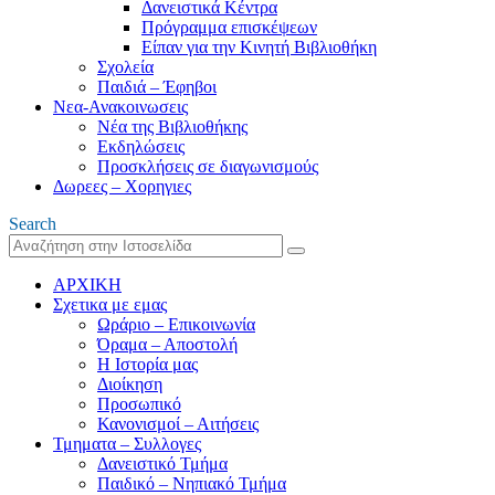
Δανειστικά Κέντρα
Πρόγραμμα επισκέψεων
Είπαν για την Κινητή Βιβλιοθήκη
Σχολεία
Παιδιά – Έφηβοι
Νεα-Ανακοινωσεις
Νέα της Βιβλιοθήκης
Εκδηλώσεις
Προσκλήσεις σε διαγωνισμούς
Δωρεες – Χορηγιες
Search
ΑΡΧΙΚΗ
Σχετικα με εμας
Ωράριο – Επικοινωνία
Όραμα – Αποστολή
Η Ιστορία μας
Διοίκηση
Προσωπικό
Κανονισμοί – Αιτήσεις
Τμηματα – Συλλογες
Δανειστικό Τμήμα
Παιδικό – Νηπιακό Τμήμα