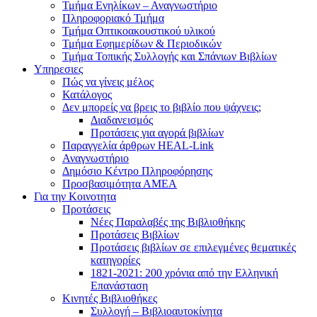
Τμήμα Ενηλίκων – Αναγνωστήριο
Πληροφοριακό Τμήμα
Τμήμα Οπτικοακουστικού υλικού
Τμήμα Εφημερίδων & Περιοδικών
Τμήμα Τοπικής Συλλογής και Σπάνιων Βιβλίων
Υπηρεσιες
Πώς να γίνεις μέλος
Κατάλογος
Δεν μπορείς να βρεις το βιβλίο που ψάχνεις;
Διαδανεισμός
Προτάσεις για αγορά βιβλίων
Παραγγελία άρθρων HEAL-Link
Αναγνωστήριο
Δημόσιο Κέντρο Πληροφόρησης
Προσβασιμότητα ΑΜΕΑ
Για την Κοινοτητα
Προτάσεις
Νέες Παραλαβές της Βιβλιοθήκης
Προτάσεις Βιβλίων
Προτάσεις βιβλίων σε επιλεγμένες θεματικές
κατηγορίες
1821-2021: 200 χρόνια από την Ελληνική
Επανάσταση
Κινητές Βιβλιοθήκες
Συλλογή – Βιβλιοαυτοκίνητα