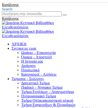
Κατάλογος
Search
Κατάλογος
ΑΡΧΙΚΗ
Σχετικα με εμας
Ωράριο – Επικοινωνία
Όραμα – Αποστολή
Η Ιστορία μας
Διοίκηση
Προσωπικό
Κανονισμοί – Αιτήσεις
Τμηματα – Συλλογες
Δανειστικό Τμήμα
Παιδικό – Νηπιακό Τμήμα
Τμήμα Ενηλίκων – Αναγνωστήριο
Πληροφοριακό Τμήμα
Τμήμα Οπτικοακουστικού υλικού
Τμήμα Εφημερίδων & Περιοδικών