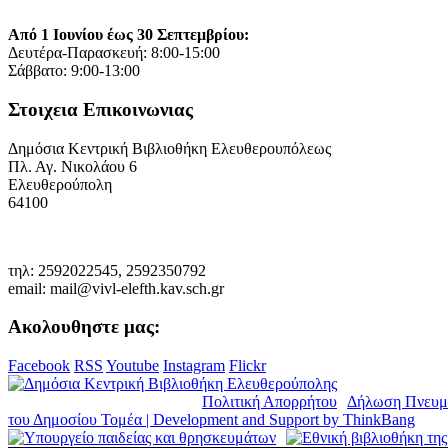
Από 1 Ιουνίου έως 30 Σεπτεμβρίου:
Δευτέρα-Παρασκευή: 8:00-15:00
Σάββατο: 9:00-13:00
Στοιχεια Επικοινωνιας
Δημόσια Κεντρική Βιβλιοθήκη Ελευθερουπόλεως
Πλ. Αγ. Νικολάου 6
Ελευθερούπολη
64100
τηλ: 2592022545, 2592350792
email: mail@vivl-elefth.kav.sch.gr
Ακολουθηστε μας:
Facebook
RSS
Youtube
Instagram
Flickr
© Copyright 2019. Δ.Κ.Β.Ε. |
Πολιτική Απορρήτου
|
Δήλωση Πνευμ
του Δημοσίου Τομέα | Development and Support by
ThinkBang