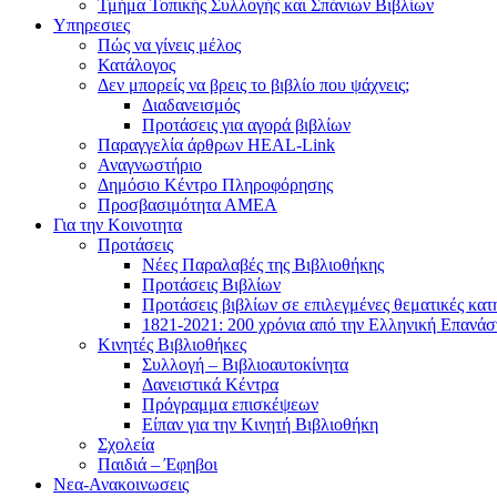
Τμήμα Τοπικής Συλλογής και Σπάνιων Βιβλίων
Υπηρεσιες
Πώς να γίνεις μέλος
Κατάλογος
Δεν μπορείς να βρεις το βιβλίο που ψάχνεις;
Διαδανεισμός
Προτάσεις για αγορά βιβλίων
Παραγγελία άρθρων HEAL-Link
Αναγνωστήριο
Δημόσιο Κέντρο Πληροφόρησης
Προσβασιμότητα ΑΜΕΑ
Για την Κοινοτητα
Προτάσεις
Νέες Παραλαβές της Βιβλιοθήκης
Προτάσεις Βιβλίων
Προτάσεις βιβλίων σε επιλεγμένες θεματικές κατ
1821-2021: 200 χρόνια από την Ελληνική Επανά
Κινητές Βιβλιοθήκες
Συλλογή – Βιβλιοαυτοκίνητα
Δανειστικά Κέντρα
Πρόγραμμα επισκέψεων
Είπαν για την Κινητή Βιβλιοθήκη
Σχολεία
Παιδιά – Έφηβοι
Νεα-Ανακοινωσεις