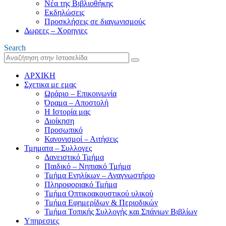
Νέα της Βιβλιοθήκης
Εκδηλώσεις
Προσκλήσεις σε διαγωνισμούς
Δωρεες – Χορηγιες
Search
ΑΡΧΙΚΗ
Σχετικα με εμας
Ωράριο – Επικοινωνία
Όραμα – Αποστολή
Η Ιστορία μας
Διοίκηση
Προσωπικό
Κανονισμοί – Αιτήσεις
Τμηματα – Συλλογες
Δανειστικό Τμήμα
Παιδικό – Νηπιακό Τμήμα
Τμήμα Ενηλίκων – Αναγνωστήριο
Πληροφοριακό Τμήμα
Τμήμα Οπτικοακουστικού υλικού
Τμήμα Εφημερίδων & Περιοδικών
Τμήμα Τοπικής Συλλογής και Σπάνιων Βιβλίων
Υπηρεσιες