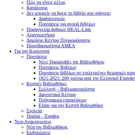
Πώς να γίνεις μέλος
Κατάλογος
Δεν μπορείς να βρεις το βιβλίο που ψάχνεις;
Διαδανεισμός
Προτάσεις για αγορά βιβλίων
Παραγγελία άρθρων HEAL-Link
Αναγνωστήριο
Δημόσιο Κέντρο Πληροφόρησης
Προσβασιμότητα ΑΜΕΑ
Για την Κοινοτητα
Προτάσεις
Νέες Παραλαβές της Βιβλιοθήκης
Προτάσεις Βιβλίων
Προτάσεις βιβλίων σε επιλεγμένες θεματικές κατ
1821-2021: 200 χρόνια από την Ελληνική Επανά
Κινητές Βιβλιοθήκες
Συλλογή – Βιβλιοαυτοκίνητα
Δανειστικά Κέντρα
Πρόγραμμα επισκέψεων
Είπαν για την Κινητή Βιβλιοθήκη
Σχολεία
Παιδιά – Έφηβοι
Νεα-Ανακοινωσεις
Νέα της Βιβλιοθήκης
Εκδηλώσεις