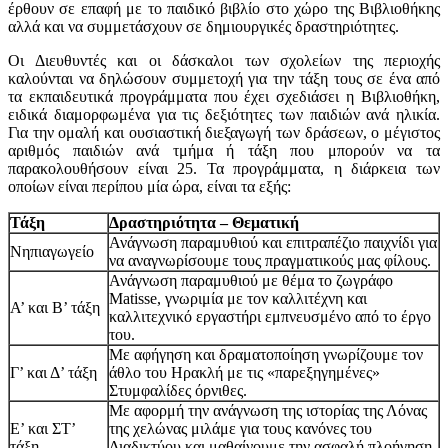
έρθουν σε επαφή με το παιδικό βιβλίο στο χώρο της Βιβλιοθήκης
αλλά και να συμμετάσχουν σε δημιουργικές δραστηριότητες.
Οι Διευθυντές και οι δάσκαλοι των σχολείων της περιοχής
καλούνται να δηλώσουν συμμετοχή για την τάξη τους σε ένα από
τα εκπαιδευτικά προγράμματα που έχει σχεδιάσει η Βιβλιοθήκη,
ειδικά διαμορφωμένα για τις δεξιότητες των παιδιών ανά ηλικία.
Για την ομαλή και ουσιαστική διεξαγωγή των δράσεων, ο μέγιστος
αριθμός παιδιών ανά τμήμα ή τάξη που μπορούν να τα
παρακολουθήσουν είναι 25. Τα προγράμματα, η διάρκεια των
οποίων είναι περίπου μία ώρα, είναι τα εξής:
Τάξη
Δραστηριότητα
– Θεματική
Ανάγνωση παραμυθιού και επιτραπέζιο παιχνίδι για
Νηπιαγωγείο
να αναγνωρίσουμε τους πραγματικούς μας φίλους.
Ανάγνωση παραμυθιού με θέμα το ζωγράφο
Matisse, γνωριμία με τον καλλιτέχνη και
Α’ και Β’ τάξη
καλλιτεχνικό εργαστήρι εμπνευσμένο από το έργο
του.
Με αφήγηση και δραματοποίηση γνωρίζουμε τον
Γ’ και Δ’ τάξη
άθλο του Ηρακλή με τις «παρεξηγημένες»
Στυμφαλίδες όρνιθες.
Με αφορμή την ανάγνωση της ιστορίας της Λόνας
Ε’ και ΣΤ’
της χελώνας μιλάμε για τους κανόνες του
τάξη
Διαδικτύου και μαθαίνουμε την ασφαλή πλοήγηση