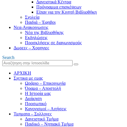
Δανειστικά Κέντρα
Πρόγραμμα επισκέψεων
Είπαν για την Κινητή Βιβλιοθήκη
Σχολεία
Παιδιά – Έφηβοι
Νεα-Ανακοινωσεις
Νέα της Βιβλιοθήκης
Εκδηλώσεις
Προσκλήσεις σε διαγωνισμούς
Δωρεες – Χορηγιες
Search
ΑΡΧΙΚΗ
Σχετικα με εμας
Ωράριο – Επικοινωνία
Όραμα – Αποστολή
Η Ιστορία μας
Διοίκηση
Προσωπικό
Κανονισμοί – Αιτήσεις
Τμηματα – Συλλογες
Δανειστικό Τμήμα
Παιδικό – Νηπιακό Τμήμα