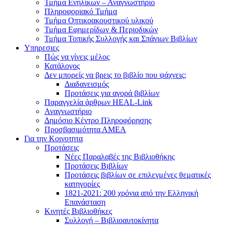
Τμήμα Ενηλίκων – Αναγνωστήριο
Πληροφοριακό Τμήμα
Τμήμα Οπτικοακουστικού υλικού
Τμήμα Εφημερίδων & Περιοδικών
Τμήμα Τοπικής Συλλογής και Σπάνιων Βιβλίων
Υπηρεσιες
Πώς να γίνεις μέλος
Κατάλογος
Δεν μπορείς να βρεις το βιβλίο που ψάχνεις;
Διαδανεισμός
Προτάσεις για αγορά βιβλίων
Παραγγελία άρθρων HEAL-Link
Αναγνωστήριο
Δημόσιο Κέντρο Πληροφόρησης
Προσβασιμότητα ΑΜΕΑ
Για την Κοινοτητα
Προτάσεις
Νέες Παραλαβές της Βιβλιοθήκης
Προτάσεις Βιβλίων
Προτάσεις βιβλίων σε επιλεγμένες θεματικές
κατηγορίες
1821-2021: 200 χρόνια από την Ελληνική
Επανάσταση
Κινητές Βιβλιοθήκες
Συλλογή – Βιβλιοαυτοκίνητα