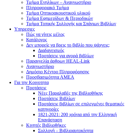
Τμήμα Ενηλίκων – Αναγνωστήριο
Πληροφοριακό Τμήμα
Τμήμα Οπτικοακουστικού υλικού
Τμήμα Εφημερίδων & Περιοδικών
Τμήμα Τοπικής Συλλογής και Σπάνιων Βιβλίων
Υπηρεσιες
Πώς να γίνεις μέλος
Κατάλογος
Δεν μπορείς να βρεις το βιβλίο που ψάχνεις;
Διαδανεισμός
Προτάσεις για αγορά βιβλίων
Παραγγελία άρθρων HEAL-Link
Αναγνωστήριο
Δημόσιο Κέντρο Πληροφόρησης
Προσβασιμότητα ΑΜΕΑ
Για την Κοινοτητα
Προτάσεις
Νέες Παραλαβές της Βιβλιοθήκης
Προτάσεις Βιβλίων
Προτάσεις βιβλίων σε επιλεγμένες θεματικές
κατηγορίες
1821-2021: 200 χρόνια από την Ελληνική
Επανάσταση
Κινητές Βιβλιοθήκες
Συλλογή – Βιβλιοαυτοκίνητα