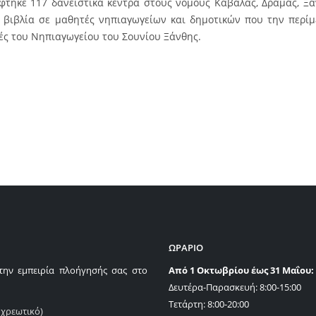
έφτηκε 117 δανειστικά κέντρα στους νομούς Καβάλας, Δράμας, Ξ
9 βιβλία σε μαθητές νηπιαγωγείων και δημοτικών που την περί
ές του Νηπιαγωγείου του Σουνίου Ξάνθης.
ΩΡΑΡΙΟ
την εμπειρία πλοήγησής σας στο
Από 1 Οκτωβρίου έως 31 Μαΐου:
Δευτέρα-Παρασκευή: 8:00-15:00
Τετάρτη: 8:00-20:00
οχρεωτικό)