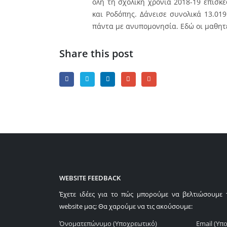
όλη τη σχολική χρονιά 2018-19 επισκ
και Ροδόπης. Δάνεισε συνολικά 13.01
πάντα με ανυπομονησία. Εδώ οι μαθητ
Share this post
WEBSITE FEEDBACK
Έχετε ιδέες για το πώς μπορούμε να βελτιώσουμε 
website μας; Θα χαρούμε να τις ακούσουμε:
Όνοματεπώνυμο (Υποχρεωτικό)
Email (Υπ