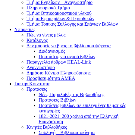
Τμήμα Ενηλίκων – Αναγνωστήριο
Πληροφοριακό Τμήμα
Τμήμα Οπτικοακουστικού υλικού
Τμήμα Εφημερίδων & Περιοδικών
Τμήμα Τοπικής Συλλογής και Σπάνιων Βιβλίων
Υπηρεσιες
Πώς να γίνεις μέλος
Κατάλογος
Δεν μπορείς να βρεις το βιβλίο που ψάχνεις;
Διαδανεισμός
Προτάσεις για αγορά βιβλίων
Παραγγελία άρθρων HEAL-Link
Αναγνωστήριο
Δημόσιο Κέντρο Πληροφόρησης
Προσβασιμότητα ΑΜΕΑ
Για την Κοινοτητα
Προτάσεις
Νέες Παραλαβές της Βιβλιοθήκης
Προτάσεις Βιβλίων
Προτάσεις βιβλίων σε επιλεγμένες θεματικές
κατηγορίες
1821-2021: 200 χρόνια από την Ελληνική
Επανάσταση
Κινητές Βιβλιοθήκες
Συλλογή – Βιβλιοαυτοκίνητα