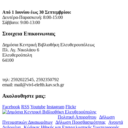
Από 1 Ιουνίου έως 30 Σεπτεμβρίου:
Δευτέρα-Παρασκευή: 8:00-15:00
Σάββατο: 9:00-13:00
Στοιχεια Επικοινωνιας
Δημόσια Κεντρική Βιβλιοθήκη Ελευθερουπόλεως
Πλ. Αγ. Νικολάου 6
Ελευθερούπολη
64100
τηλ: 2592022545, 2592350792
email: mail@vivl-elefth.kav.sch.gr
Ακολουθηστε μας:
Facebook
RSS
Youtube
Instagram
Flickr
© Copyright 2019. Δ.Κ.Β.Ε. |
Πολιτική Απορρήτου
|
Δήλωση
Πνευματικών Δικαιωμάτων
|
Δήλωση Προσβασιμότητας
|
Ανοιχτά
Δεδομένα
|
Κώδικας Ηθικής και Επαγγελματικής Συμπεριφοράς