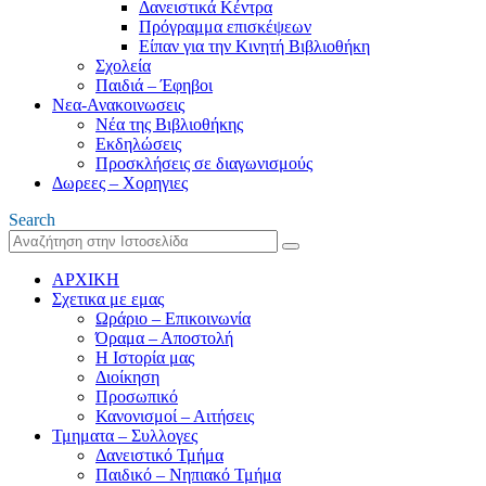
Δανειστικά Κέντρα
Πρόγραμμα επισκέψεων
Είπαν για την Κινητή Βιβλιοθήκη
Σχολεία
Παιδιά – Έφηβοι
Νεα-Ανακοινωσεις
Νέα της Βιβλιοθήκης
Εκδηλώσεις
Προσκλήσεις σε διαγωνισμούς
Δωρεες – Χορηγιες
Search
ΑΡΧΙΚΗ
Σχετικα με εμας
Ωράριο – Επικοινωνία
Όραμα – Αποστολή
Η Ιστορία μας
Διοίκηση
Προσωπικό
Κανονισμοί – Αιτήσεις
Τμηματα – Συλλογες
Δανειστικό Τμήμα
Παιδικό – Νηπιακό Τμήμα