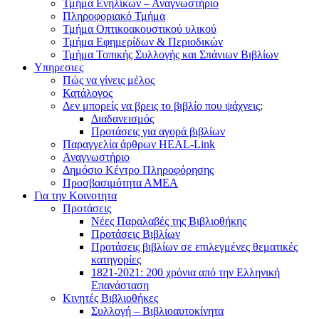
Τμήμα Ενηλίκων – Αναγνωστήριο
Πληροφοριακό Τμήμα
Τμήμα Οπτικοακουστικού υλικού
Τμήμα Εφημερίδων & Περιοδικών
Τμήμα Τοπικής Συλλογής και Σπάνιων Βιβλίων
Υπηρεσιες
Πώς να γίνεις μέλος
Κατάλογος
Δεν μπορείς να βρεις το βιβλίο που ψάχνεις;
Διαδανεισμός
Προτάσεις για αγορά βιβλίων
Παραγγελία άρθρων HEAL-Link
Αναγνωστήριο
Δημόσιο Κέντρο Πληροφόρησης
Προσβασιμότητα ΑΜΕΑ
Για την Κοινοτητα
Προτάσεις
Νέες Παραλαβές της Βιβλιοθήκης
Προτάσεις Βιβλίων
Προτάσεις βιβλίων σε επιλεγμένες θεματικές
κατηγορίες
1821-2021: 200 χρόνια από την Ελληνική
Επανάσταση
Κινητές Βιβλιοθήκες
Συλλογή – Βιβλιοαυτοκίνητα