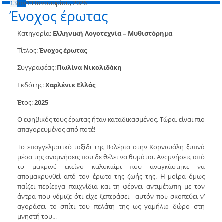
13
Ιαν
13 Ιανουαρίου, 2026
Ένοχος έρωτας
Κατηγορία:
Ελληνική Λογοτεχνία – Μυθιστόρημα
Τίτλος:
Ένοχος έρωτας
Συγγραφέας:
Πωλίνα Νικολιδάκη
Εκδότης:
Χαρλένικ Ελλάς
Έτος:
2025
Ο εφηβικός τους έρωτας ήταν καταδικασμένος. Τώρα, είναι πιο
απαγορευμένος από ποτέ!
Το επαγγελματικό ταξίδι της Βαλέρια στην Κορνουάλη ξυπνά
μέσα της αναμνήσεις που δε θέλει να θυμάται. Αναμνήσεις από
το μακρινό εκείνο καλοκαίρι που αναγκάστηκε να
απομακρυνθεί από τον έρωτα της ζωής της. Η μοίρα όμως
παίζει περίεργα παιχνίδια και τη φέρνει αντιμέτωπη με τον
άντρα που νόμιζε ότι είχε ξεπεράσει –αυτόν που σκοπεύει ν’
αγοράσει το σπίτι του πελάτη της ως γαμήλιο δώρο στη
μνηστή του…