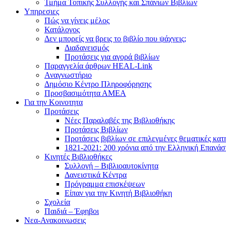
Τμήμα Τοπικής Συλλογής και Σπάνιων Βιβλίων
Υπηρεσιες
Πώς να γίνεις μέλος
Κατάλογος
Δεν μπορείς να βρεις το βιβλίο που ψάχνεις;
Διαδανεισμός
Προτάσεις για αγορά βιβλίων
Παραγγελία άρθρων HEAL-Link
Αναγνωστήριο
Δημόσιο Κέντρο Πληροφόρησης
Προσβασιμότητα ΑΜΕΑ
Για την Κοινοτητα
Προτάσεις
Νέες Παραλαβές της Βιβλιοθήκης
Προτάσεις Βιβλίων
Προτάσεις βιβλίων σε επιλεγμένες θεματικές κατ
1821-2021: 200 χρόνια από την Ελληνική Επανά
Κινητές Βιβλιοθήκες
Συλλογή – Βιβλιοαυτοκίνητα
Δανειστικά Κέντρα
Πρόγραμμα επισκέψεων
Είπαν για την Κινητή Βιβλιοθήκη
Σχολεία
Παιδιά – Έφηβοι
Νεα-Ανακοινωσεις