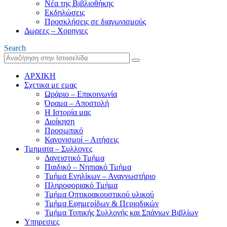
Νέα της Βιβλιοθήκης
Εκδηλώσεις
Προσκλήσεις σε διαγωνισμούς
Δωρεες – Χορηγιες
Search
ΑΡΧΙΚΗ
Σχετικα με εμας
Ωράριο – Επικοινωνία
Όραμα – Αποστολή
Η Ιστορία μας
Διοίκηση
Προσωπικό
Κανονισμοί – Αιτήσεις
Τμηματα – Συλλογες
Δανειστικό Τμήμα
Παιδικό – Νηπιακό Τμήμα
Τμήμα Ενηλίκων – Αναγνωστήριο
Πληροφοριακό Τμήμα
Τμήμα Οπτικοακουστικού υλικού
Τμήμα Εφημερίδων & Περιοδικών
Τμήμα Τοπικής Συλλογής και Σπάνιων Βιβλίων
Υπηρεσιες