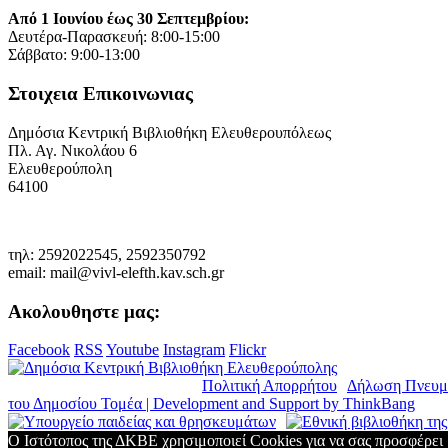
Από 1 Ιουνίου έως 30 Σεπτεμβρίου:
Δευτέρα-Παρασκευή: 8:00-15:00
Σάββατο: 9:00-13:00
Στοιχεια Επικοινωνιας
Δημόσια Κεντρική Βιβλιοθήκη Ελευθερουπόλεως
Πλ. Αγ. Νικολάου 6
Ελευθερούπολη
64100
τηλ: 2592022545, 2592350792
email: mail@vivl-elefth.kav.sch.gr
Ακολουθηστε μας:
Facebook
RSS
Youtube
Instagram
Flickr
© Copyright 2019. Δ.Κ.Β.Ε. |
Πολιτική Απορρήτου
|
Δήλωση Πνευμ
του Δημοσίου Τομέα | Development and Support by
ThinkBang
Ο Ιστότοπος της ΔΚΒΕ χρησιμοποιεί Cookies για να σας προσφέρει 