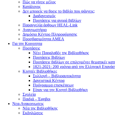
Πώς να γίνεις μέλος
Κατάλογος
Δεν μπορείς να βρεις το βιβλίο που ψάχνεις;
Διαδανεισμός
Προτάσεις για αγορά βιβλίων
Παραγγελία άρθρων HEAL-Link
Αναγνωστήριο
Δημόσιο Κέντρο Πληροφόρησης
Προσβασιμότητα ΑΜΕΑ
Για την Κοινοτητα
Προτάσεις
Νέες Παραλαβές της Βιβλιοθήκης
Προτάσεις Βιβλίων
Προτάσεις βιβλίων σε επιλεγμένες θεματικές κατ
1821-2021: 200 χρόνια από την Ελληνική Επανά
Κινητές Βιβλιοθήκες
Συλλογή – Βιβλιοαυτοκίνητα
Δανειστικά Κέντρα
Πρόγραμμα επισκέψεων
Είπαν για την Κινητή Βιβλιοθήκη
Σχολεία
Παιδιά – Έφηβοι
Νεα-Ανακοινωσεις
Νέα της Βιβλιοθήκης
Εκδηλώσεις