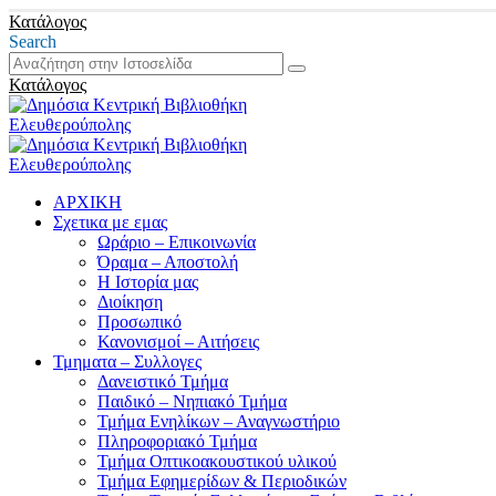
Κατάλογος
Search
Κατάλογος
ΑΡΧΙΚΗ
Σχετικα με εμας
Ωράριο – Επικοινωνία
Όραμα – Αποστολή
Η Ιστορία μας
Διοίκηση
Προσωπικό
Κανονισμοί – Αιτήσεις
Τμηματα – Συλλογες
Δανειστικό Τμήμα
Παιδικό – Νηπιακό Τμήμα
Τμήμα Ενηλίκων – Αναγνωστήριο
Πληροφοριακό Τμήμα
Τμήμα Οπτικοακουστικού υλικού
Τμήμα Εφημερίδων & Περιοδικών