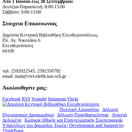
Από 1 Ιουνίου έως 30 Σεπτεμβρίου:
Δευτέρα-Παρασκευή: 8:00-15:00
Σάββατο: 9:00-13:00
Στοιχεια Επικοινωνιας
Δημόσια Κεντρική Βιβλιοθήκη Ελευθερουπόλεως
Πλ. Αγ. Νικολάου 6
Ελευθερούπολη
64100
τηλ: 2592022545, 2592350792
email: mail@vivl-elefth.kav.sch.gr
Ακολουθηστε μας:
Facebook
RSS
Youtube
Instagram
Flickr
© Copyright 2019. Δ.Κ.Β.Ε. |
Πολιτική Απορρήτου
|
Δήλωση
Πνευματικών Δικαιωμάτων
|
Δήλωση Προσβασιμότητας
|
Ανοιχτά
Δεδομένα
|
Κώδικας Ηθικής και Επαγγελματικής Συμπεριφοράς
Υπαλλήλων του Δημοσίου Τομέα | Development and Support by
ThinkBang