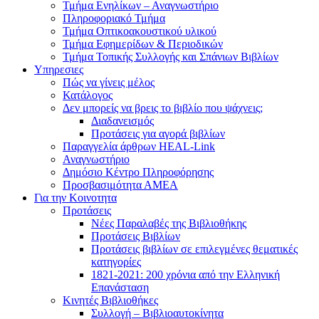
Τμήμα Ενηλίκων – Αναγνωστήριο
Πληροφοριακό Τμήμα
Τμήμα Οπτικοακουστικού υλικού
Τμήμα Εφημερίδων & Περιοδικών
Τμήμα Τοπικής Συλλογής και Σπάνιων Βιβλίων
Υπηρεσιες
Πώς να γίνεις μέλος
Κατάλογος
Δεν μπορείς να βρεις το βιβλίο που ψάχνεις;
Διαδανεισμός
Προτάσεις για αγορά βιβλίων
Παραγγελία άρθρων HEAL-Link
Αναγνωστήριο
Δημόσιο Κέντρο Πληροφόρησης
Προσβασιμότητα ΑΜΕΑ
Για την Κοινοτητα
Προτάσεις
Νέες Παραλαβές της Βιβλιοθήκης
Προτάσεις Βιβλίων
Προτάσεις βιβλίων σε επιλεγμένες θεματικές
κατηγορίες
1821-2021: 200 χρόνια από την Ελληνική
Επανάσταση
Κινητές Βιβλιοθήκες
Συλλογή – Βιβλιοαυτοκίνητα