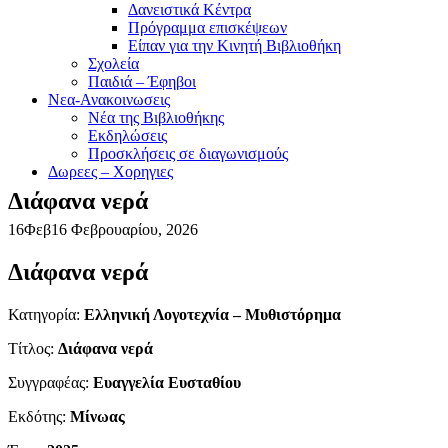
Δανειστικά Κέντρα
Πρόγραμμα επισκέψεων
Είπαν για την Κινητή Βιβλιοθήκη
Σχολεία
Παιδιά – Έφηβοι
Νεα-Ανακοινωσεις
Νέα της Βιβλιοθήκης
Εκδηλώσεις
Προσκλήσεις σε διαγωνισμούς
Δωρεες – Χορηγιες
Διάφανα νερά
16
Φεβ
16 Φεβρουαρίου, 2026
Διάφανα νερά
Κατηγορία:
Ελληνική Λογοτεχνία – Μυθιστόρημα
Τίτλος:
Διάφανα νερά
Συγγραφέας:
Ευαγγελία Ευσταθίου
Εκδότης:
Μίνωας