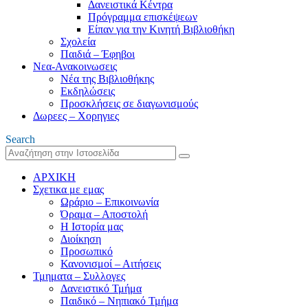
Δανειστικά Κέντρα
Πρόγραμμα επισκέψεων
Είπαν για την Κινητή Βιβλιοθήκη
Σχολεία
Παιδιά – Έφηβοι
Νεα-Ανακοινωσεις
Νέα της Βιβλιοθήκης
Εκδηλώσεις
Προσκλήσεις σε διαγωνισμούς
Δωρεες – Χορηγιες
Search
ΑΡΧΙΚΗ
Σχετικα με εμας
Ωράριο – Επικοινωνία
Όραμα – Αποστολή
Η Ιστορία μας
Διοίκηση
Προσωπικό
Κανονισμοί – Αιτήσεις
Τμηματα – Συλλογες
Δανειστικό Τμήμα
Παιδικό – Νηπιακό Τμήμα