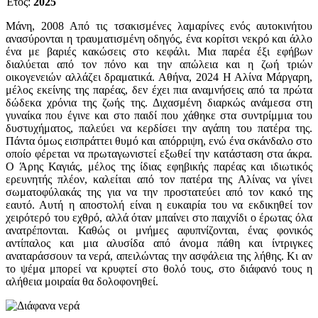
Έτος:
2025
Μάνη, 2008 Από τις τσακισμένες λαμαρίνες ενός αυτοκινήτου
ανασύρονται η τραυματισμένη οδηγός, ένα κορίτσι νεκρό και άλλο
ένα με βαριές κακώσεις στο κεφάλι. Μια παρέα έξι εφήβων
διαλύεται από τον πόνο και την απώλεια και η ζωή τριών
οικογενειών αλλάζει δραματικά. Αθήνα, 2024 Η Αλίνα Μάργαρη,
μέλος εκείνης της παρέας, δεν έχει πια αναμνήσεις από τα πρώτα
δώδεκα χρόνια της ζωής της. Διχασμένη διαρκώς ανάμεσα στη
γυναίκα που έγινε και στο παιδί που χάθηκε στα συντρίμμια του
δυστυχήματος, παλεύει να κερδίσει την αγάπη του πατέρα της.
Πάντα όμως εισπράττει θυμό και απόρριψη, ενώ ένα σκάνδαλο στο
οποίο φέρεται να πρωταγωνιστεί εξωθεί την κατάσταση στα άκρα.
Ο Άρης Καγιάς, μέλος της ίδιας εφηβικής παρέας και ιδιωτικός
ερευνητής πλέον, καλείται από τον πατέρα της Αλίνας να γίνει
σωματοφύλακάς της για να την προστατεύει από τον κακό της
εαυτό. Αυτή η αποστολή είναι η ευκαιρία του να εκδικηθεί τον
χειρότερό του εχθρό, αλλά όταν μπαίνει στο παιχνίδι ο έρωτας όλα
ανατρέπονται. Καθώς οι μνήμες αφυπνίζονται, ένας φονικός
αντίπαλος και μια αλυσίδα από άνομα πάθη και ίντριγκες
αναταράσσουν τα νερά, απειλώντας την ασφάλεια της λήθης. Κι αν
το ψέμα μπορεί να κρυφτεί στο θολό τους, στο διάφανό τους η
αλήθεια μοιραία θα δολοφονηθεί.