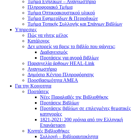
Τμήμα Ενηλίκων – Αναγνωστήριο
Πληροφοριακό Τμήμα
Τμήμα Οπτικοακουστικού υλικού
Τμήμα Εφημερίδων & Περιοδικών
Τμήμα Τοπικής Συλλογής και Σπάνιων Βιβλίων
Υπηρεσιες
Πώς να γίνεις μέλος
Κατάλογος
Δεν μπορείς να βρεις το βιβλίο που ψάχνεις;
Διαδανεισμός
Προτάσεις για αγορά βιβλίων
Παραγγελία άρθρων HEAL-Link
Αναγνωστήριο
Δημόσιο Κέντρο Πληροφόρησης
Προσβασιμότητα ΑΜΕΑ
Για την Κοινοτητα
Προτάσεις
Νέες Παραλαβές της Βιβλιοθήκης
Προτάσεις Βιβλίων
Προτάσεις βιβλίων σε επιλεγμένες θεματικές
κατηγορίες
1821-2021: 200 χρόνια από την Ελληνική
Επανάσταση
Κινητές Βιβλιοθήκες
Συλλογή – Βιβλιοαυτοκίνητα