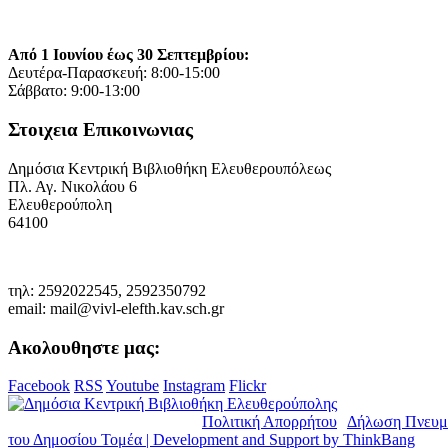
Από 1 Ιουνίου έως 30 Σεπτεμβρίου:
Δευτέρα-Παρασκευή: 8:00-15:00
Σάββατο: 9:00-13:00
Στοιχεια Επικοινωνιας
Δημόσια Κεντρική Βιβλιοθήκη Ελευθερουπόλεως
Πλ. Αγ. Νικολάου 6
Ελευθερούπολη
64100
τηλ: 2592022545, 2592350792
email: mail@vivl-elefth.kav.sch.gr
Ακολουθηστε μας:
Facebook
RSS
Youtube
Instagram
Flickr
© Copyright 2019. Δ.Κ.Β.Ε. |
Πολιτική Απορρήτου
|
Δήλωση Πνευμ
του Δημοσίου Τομέα | Development and Support by
ThinkBang