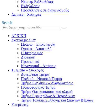
Νέα της Βιβλιοθήκης
Εκδηλώσεις
Προσκλήσεις σε διαγωνισμούς
Δωρεες – Χορηγιες
Search
ΑΡΧΙΚΗ
Σχετικα με εμας
Ωράριο – Επικοινωνία
Όραμα – Αποστολή
Η Ιστορία μας
Διοίκηση
Προσωπικό
Κανονισμοί – Αιτήσεις
Τμηματα – Συλλογες
Δανειστικό Τμήμα
Παιδικό – Νηπιακό Τμήμα
Τμήμα Ενηλίκων – Αναγνωστήριο
Πληροφοριακό Τμήμα
Τμήμα Οπτικοακουστικού υλικού
Τμήμα Εφημερίδων & Περιοδικών
Τμήμα Τοπικής Συλλογής και Σπάνιων Βιβλίων
Υπηρεσιες