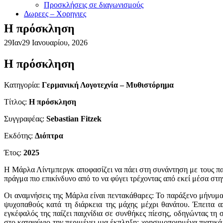
Προσκλήσεις σε διαγωνισμούς
Δωρεες – Χορηγιες
Η πρόσκληση
29
Ιαν
29 Ιανουαρίου, 2026
Η πρόσκληση
Κατηγορία:
Γερμανική Λογοτεχνία – Μυθιστόρημα
Τίτλος:
Η πρόσκληση
Συγγραφέας:
Sebastian Fitzek
Εκδότης:
Διόπτρα
Έτος:
2025
Η Μάρλα Λίντμπεργκ αποφασίζει να πάει στη συνάντηση με τους παλ
πράγμα πιο επικίνδυνο από το να φύγει τρέχοντας από εκεί μέσα στ
Οι αναμνήσεις της Μάρλα είναι πεντακάθαρες: Το παράξενο μήνυμα
ψυχοπαθούς κατά τη διάρκεια της μάχης μέχρι θανάτου. Έπειτα 
εγκέφαλός της παίζει παιχνίδια σε συνθήκες πίεσης, οδηγώντας τη
στο καταφύγιο την περιμένει μια έκπληξη: χρησιμοποιημένα πιατικά β