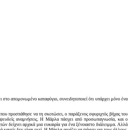
ι στο απομονωμένο καταφύγιο, συνειδητοποιεί ότι υπάρχει μόνο ένα
 που προσπάθησε να τη σκοτώσει, ο παράξενος σφυριχτός βήχας του
ι ψευδείς αναμνήσεις. Η Μάρλα πάσχει από προσωπαγνωσία, και ο
ών δείχνει αρχικά μια ευκαιρία για ένα ξένοιαστο διάλειμμα. Αλλά
ά κανείς δεν είναι εκεί. Η Μάρλα αρχίζει να ψάχνει για τους άλλους.