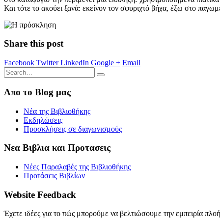
Και τότε το ακούει ξανά: εκείνον τον σφυριχτό βήχα, έξω στο παγ
Share this post
Facebook
Twitter
LinkedIn
Google +
Email
Απο το Blog μας
Νέα της Βιβλιοθήκης
Εκδηλώσεις
Προσκλήσεις σε διαγωνισμούς
Νεα Βιβλια και Προτασεις
Νέες Παραλαβές της Βιβλιοθήκης
Προτάσεις Βιβλίων
Website Feedback
Έχετε ιδέες για το πώς μπορούμε να βελτιώσουμε την εμπειρία πλο