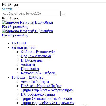
Κατάλογος
Search
Κατάλογος
ΑΡΧΙΚΗ
Σχετικα με εμας
Ωράριο – Επικοινωνία
Όραμα – Αποστολή
Η Ιστορία μας
Διοίκηση
Προσωπικό
Κανονισμοί – Αιτήσεις
Τμηματα – Συλλογες
Δανειστικό Τμήμα
Παιδικό – Νηπιακό Τμήμα
Τμήμα Ενηλίκων – Αναγνωστήριο
Πληροφοριακό Τμήμα
Τμήμα Οπτικοακουστικού υλικού
Τμήμα Εφημερίδων & Περιοδικών