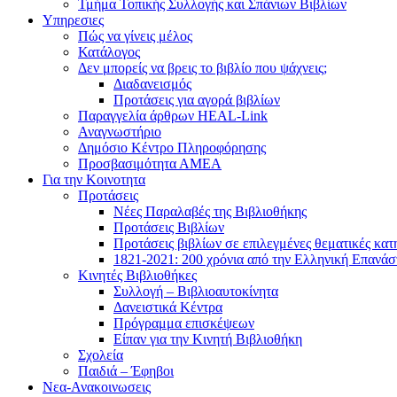
Τμήμα Τοπικής Συλλογής και Σπάνιων Βιβλίων
Υπηρεσιες
Πώς να γίνεις μέλος
Κατάλογος
Δεν μπορείς να βρεις το βιβλίο που ψάχνεις;
Διαδανεισμός
Προτάσεις για αγορά βιβλίων
Παραγγελία άρθρων HEAL-Link
Αναγνωστήριο
Δημόσιο Κέντρο Πληροφόρησης
Προσβασιμότητα ΑΜΕΑ
Για την Κοινοτητα
Προτάσεις
Νέες Παραλαβές της Βιβλιοθήκης
Προτάσεις Βιβλίων
Προτάσεις βιβλίων σε επιλεγμένες θεματικές κατ
1821-2021: 200 χρόνια από την Ελληνική Επανά
Κινητές Βιβλιοθήκες
Συλλογή – Βιβλιοαυτοκίνητα
Δανειστικά Κέντρα
Πρόγραμμα επισκέψεων
Είπαν για την Κινητή Βιβλιοθήκη
Σχολεία
Παιδιά – Έφηβοι
Νεα-Ανακοινωσεις