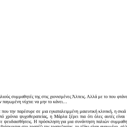
ιούς συμμαθητές της στις χιονισμένες Άλπεις. Αλλά με το που φτάνε
ην παγωμένη νύχτα: να μην το κάνει…
 που την παρέσυρε σε μια εγκαταλειμμένη μαιευτική κλινική, η σκιά
από χρόνια ψυχοθεραπείας, η Μάρλα ξέρει πια ότι όλες αυτές είνα
 σε ψευδαισθήσεις. Η πρόσκληση για μια συνάντηση παλιών συμμαθητ
ρίσκονται στο τραπέζι της τραπεζαρίας, το τζάκι είναι αναμμένο, αλλ