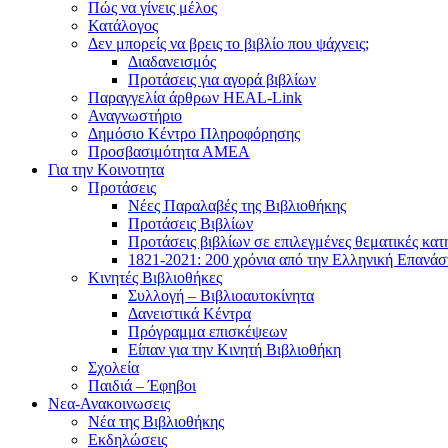
Πώς να γίνεις μέλος
Κατάλογος
Δεν μπορείς να βρεις το βιβλίο που ψάχνεις;
Διαδανεισμός
Προτάσεις για αγορά βιβλίων
Παραγγελία άρθρων HEAL-Link
Αναγνωστήριο
Δημόσιο Κέντρο Πληροφόρησης
Προσβασιμότητα ΑΜΕΑ
Για την Κοινοτητα
Προτάσεις
Νέες Παραλαβές της Βιβλιοθήκης
Προτάσεις Βιβλίων
Προτάσεις βιβλίων σε επιλεγμένες θεματικές κατ
1821-2021: 200 χρόνια από την Ελληνική Επανά
Κινητές Βιβλιοθήκες
Συλλογή – Βιβλιοαυτοκίνητα
Δανειστικά Κέντρα
Πρόγραμμα επισκέψεων
Είπαν για την Κινητή Βιβλιοθήκη
Σχολεία
Παιδιά – Έφηβοι
Νεα-Ανακοινωσεις
Νέα της Βιβλιοθήκης
Εκδηλώσεις