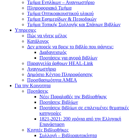
Τμήμα Ενηλίκων – Αναγνωστήριο
Πληροφοριακό Τμήμα
Τμήμα Οπτικοακουστικού υλικού
Τμήμα Εφημερίδων & Περιοδικών
Τμήμα Τοπικής Συλλογής και Σπάνιων Βιβλίων
Υπηρεσιες
Πώς να γίνεις μέλος
Κατάλογος
Δεν μπορείς να βρεις το βιβλίο που ψάχνεις;
Διαδανεισμός
Προτάσεις για αγορά βιβλίων
Παραγγελία άρθρων HEAL-Link
Αναγνωστήριο
Δημόσιο Κέντρο Πληροφόρησης
Προσβασιμότητα ΑΜΕΑ
Για την Κοινοτητα
Προτάσεις
Νέες Παραλαβές της Βιβλιοθήκης
Προτάσεις Βιβλίων
Προτάσεις βιβλίων σε επιλεγμένες θεματικές
κατηγορίες
1821-2021: 200 χρόνια από την Ελληνική
Επανάσταση
Κινητές Βιβλιοθήκες
Συλλογή – Βιβλιοαυτοκίνητα