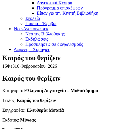
Δανειστικά Κέντρα
Πρόγραμμα επισκέψεων
Είπαν για την Κινητή Βιβλιοθήκη
Σχολεία
Παιδιά – Έφηβοι
Νεα-Ανακοινωσεις
Νέα της Βιβλιοθήκης
Εκδηλώσεις
Προσκλήσεις σε διαγωνισμούς
Δωρεες – Χορηγιες
Καιρός του θερίζειν
16
Φεβ
16 Φεβρουαρίου, 2026
Καιρός του θερίζειν
Κατηγορία:
Ελληνική Λογοτεχνία – Μυθιστόρημα
Τίτλος:
Καιρός του θερίζειν
Συγγραφέας:
Ελευθερία Μεταξά
Εκδότης:
Μίνωας