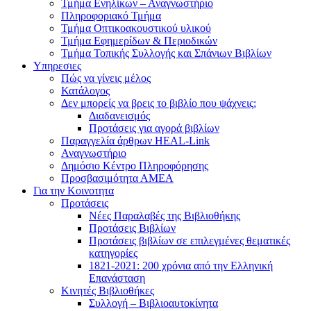
Τμήμα Ενηλίκων – Αναγνωστήριο
Πληροφοριακό Τμήμα
Τμήμα Οπτικοακουστικού υλικού
Τμήμα Εφημερίδων & Περιοδικών
Τμήμα Τοπικής Συλλογής και Σπάνιων Βιβλίων
Υπηρεσιες
Πώς να γίνεις μέλος
Κατάλογος
Δεν μπορείς να βρεις το βιβλίο που ψάχνεις;
Διαδανεισμός
Προτάσεις για αγορά βιβλίων
Παραγγελία άρθρων HEAL-Link
Αναγνωστήριο
Δημόσιο Κέντρο Πληροφόρησης
Προσβασιμότητα ΑΜΕΑ
Για την Κοινοτητα
Προτάσεις
Νέες Παραλαβές της Βιβλιοθήκης
Προτάσεις Βιβλίων
Προτάσεις βιβλίων σε επιλεγμένες θεματικές
κατηγορίες
1821-2021: 200 χρόνια από την Ελληνική
Επανάσταση
Κινητές Βιβλιοθήκες
Συλλογή – Βιβλιοαυτοκίνητα