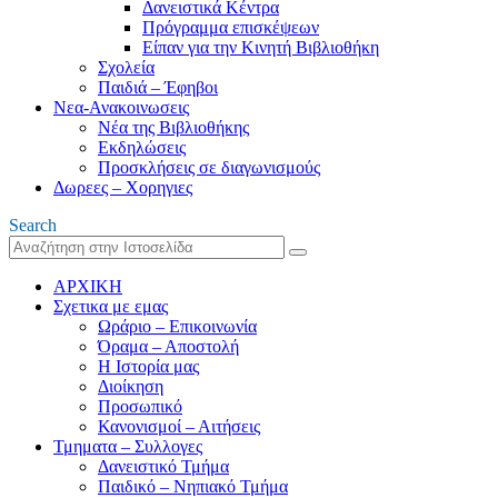
Δανειστικά Κέντρα
Πρόγραμμα επισκέψεων
Είπαν για την Κινητή Βιβλιοθήκη
Σχολεία
Παιδιά – Έφηβοι
Νεα-Ανακοινωσεις
Νέα της Βιβλιοθήκης
Εκδηλώσεις
Προσκλήσεις σε διαγωνισμούς
Δωρεες – Χορηγιες
Search
ΑΡΧΙΚΗ
Σχετικα με εμας
Ωράριο – Επικοινωνία
Όραμα – Αποστολή
Η Ιστορία μας
Διοίκηση
Προσωπικό
Κανονισμοί – Αιτήσεις
Τμηματα – Συλλογες
Δανειστικό Τμήμα
Παιδικό – Νηπιακό Τμήμα