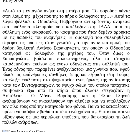
Έτος:
2025
«Αυτό το μενταγιόν ανήκε στη μητέρα μου. Το φορούσε πάντα
στον λαιμό της, μέχρι που της το πήρε ο δολοφόνος της…» Αυτά τα
λόγια ψέλλισε ο Οδυσσέας Γιαβρόγλου αντικρίζοντας, ανάμεσα
στα υπόλοιπα κλοπιμαία που κατέληξαν στη ΓΑΔΑ μετά τη
σύλληψη ενός κακοποιού, το κόσμημα που ήταν δεμένο άρρηκτα
με τις παιδικές του αναμνήσεις. Η ομολογία του συλληφθέντα
στρέφει τις υποψίες στον γνωστό για την αντιδικτατορική του
δράση βουλευτή Αντίνοο Σαρακηνιώτη, τον οποίον ο Οδυσσέας
κατηγορεί ως δολοφόνο της μητέρας του. Όταν όμως ο
Σαρακηνιώτης βρίσκεται δολοφονημένος, όλα τα στοιχεία
καταδεικνύουν εκείνον ως ένοχο οδηγώντας στη σύλληψή του.
Ένας φόνος που παραμένει ανεξιχνίαστος· μια γυναίκα που, αφού
βίωσε τις απάνθρωπες συνθήκες ζωής ως εξόριστη στη Γυάρο,
κατέληξε έγκλειστη στο ψυχιατρείο· ένας ήρωας της αντίστασης
κατά των Συνταγματαρχών, το άψυχο σώμα του οποίου πετάχτηκε
συμβολικά έξω από το κτίριο όπου άλλοτε στεγαζόταν η
Ασφάλεια… Ο Μάνος Βαρσάμης και η Έλσα Γληνού
αναλαμβάνουν να ανακαλύψουν την αλήθεια και να απαλλάξουν
τον φίλο τους από την κατηγορία του φόνου. Για να τα καταφέρουν,
πρέπει να σκάψουν βαθιά στα σκοτεινά χρόνια της Επταετίας και να
ρίξουν φως σε μια περίπλοκη υπόθεση, που θα στοιχίσει τη ζωή
πολλών ανθρώπων.