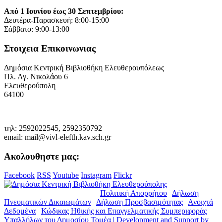
Από 1 Ιουνίου έως 30 Σεπτεμβρίου:
Δευτέρα-Παρασκευή: 8:00-15:00
Σάββατο: 9:00-13:00
Στοιχεια Επικοινωνιας
Δημόσια Κεντρική Βιβλιοθήκη Ελευθερουπόλεως
Πλ. Αγ. Νικολάου 6
Ελευθερούπολη
64100
τηλ: 2592022545, 2592350792
email: mail@vivl-elefth.kav.sch.gr
Ακολουθηστε μας:
Facebook
RSS
Youtube
Instagram
Flickr
© Copyright 2019. Δ.Κ.Β.Ε. |
Πολιτική Απορρήτου
|
Δήλωση
Πνευματικών Δικαιωμάτων
|
Δήλωση Προσβασιμότητας
|
Ανοιχτά
Δεδομένα
|
Κώδικας Ηθικής και Επαγγελματικής Συμπεριφοράς
Υπαλλήλων του Δημοσίου Τομέα | Development and Support by