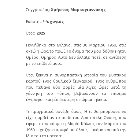
Συγγραφέας:
Χρήστος Μαρκογιαννάκης
Εκδότης:
Ψυχογιός
Έτος:
2025
Γεννήθηκα στο Μιλάνο, στις 30 Μαρτίου 1960, στις
οκτώ η ώρα το πρωί. Το όνομα που μου δόθηκε ήταν
Ομέρο, Όμηρος. Αυτό δεν άλλαξε ποτέ, σε αντίθεση
με το επίθετό μου…
Έτσι ξεκινά η συναρπαστική ιστορία του μυστικού
καρπού ενός θρυλικού ζευγαριού· ενός ανθρώπου
που πέθανε δύο φορές: μία λίγες ώρες μετά τη
γέννησή του –όπως βεβαιώνουν τα επίσημα
έγγραφα– και μία δεύτερη σε ώριμη ηλικία.
Τι πραγματικά συνέβη όμως; Ή τι θα μπορούσε να
είχε συμβεί αν το παιδί του Αριστοτέλη Ωνάση, που
έφερε στον κόσμο η Μαρία Κάλλας τον Μάρτιο του
1960, είχε ζήσει κρυφά απ’ όλους – ακόμα και από την
ίδια του τη μητέρα;