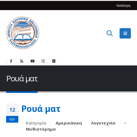
Κατάλογος
Ρουά ματ
Ρουά ματ
12
Ιαν
Κατηγορία:
Αμερικάνικη Λογοτεχνία –
Μυθιστόρημα