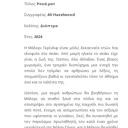
Τίτλος:
Ρουά ματ
Συγγραφέας:
Ali Hazelwood
Εκδότης:
Διόπτρα
Έτος:
2024
Η Μάλορι Γκρίνλιφ είναι μόλις δεκαεννέα ετών. Και
ιδιοφυΐα στο σκάκι. Από μικρή ηλικία το σκάκι είχε
γίνει η ζωή της. Ώσπου, όλα άλλαξαν. Ένας βίαιος
χωρισμός, ένα τροχαίο δυστύχημα, μια ενοχή την
οποία δεν τολμάει να αρθρώσει με λέξεις, τη
στιγματίζουν βαθιά κι εγκαταλείπει τόσο το άθλημα
όσο και το ταλέντο της.
Ωστόσο, μια σειρά ανθρώπων θα βοηθήσουν τη
Μάλορι να σταθεί ξανά στα πόδια της και να
επιστρέψει στο αγαπημένο της παιχνίδι πιο δυνατή
από ποτέ, έτοιμη να αντιμετωπίσει και τον σεξισμό
που υφίστανται οι γυναίκες. Εκεί, θα συναντηθεί με
τον παγκόσμιο πρωταθλητή, τον κατά έναν χρόνο
μεγαλύτερό της Νόλαν Σόγερ, και η Μάλορι θα κληθεί