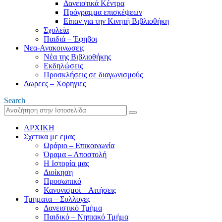
Δανειστικά Κέντρα
Πρόγραμμα επισκέψεων
Είπαν για την Κινητή Βιβλιοθήκη
Σχολεία
Παιδιά – Έφηβοι
Νεα-Ανακοινωσεις
Νέα της Βιβλιοθήκης
Εκδηλώσεις
Προσκλήσεις σε διαγωνισμούς
Δωρεες – Χορηγιες
Search
ΑΡΧΙΚΗ
Σχετικα με εμας
Ωράριο – Επικοινωνία
Όραμα – Αποστολή
Η Ιστορία μας
Διοίκηση
Προσωπικό
Κανονισμοί – Αιτήσεις
Τμηματα – Συλλογες
Δανειστικό Τμήμα
Παιδικό – Νηπιακό Τμήμα