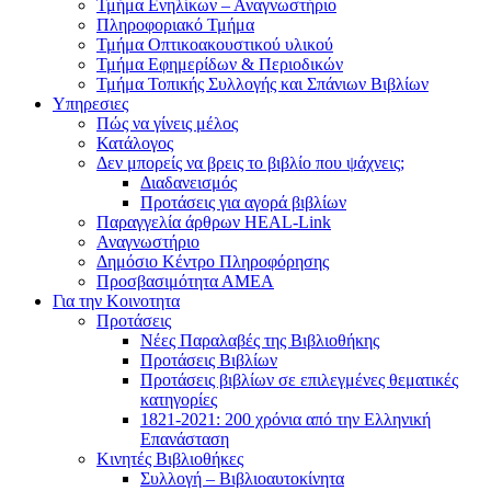
Τμήμα Ενηλίκων – Αναγνωστήριο
Πληροφοριακό Τμήμα
Τμήμα Οπτικοακουστικού υλικού
Τμήμα Εφημερίδων & Περιοδικών
Τμήμα Τοπικής Συλλογής και Σπάνιων Βιβλίων
Υπηρεσιες
Πώς να γίνεις μέλος
Κατάλογος
Δεν μπορείς να βρεις το βιβλίο που ψάχνεις;
Διαδανεισμός
Προτάσεις για αγορά βιβλίων
Παραγγελία άρθρων HEAL-Link
Αναγνωστήριο
Δημόσιο Κέντρο Πληροφόρησης
Προσβασιμότητα ΑΜΕΑ
Για την Κοινοτητα
Προτάσεις
Νέες Παραλαβές της Βιβλιοθήκης
Προτάσεις Βιβλίων
Προτάσεις βιβλίων σε επιλεγμένες θεματικές
κατηγορίες
1821-2021: 200 χρόνια από την Ελληνική
Επανάσταση
Κινητές Βιβλιοθήκες
Συλλογή – Βιβλιοαυτοκίνητα