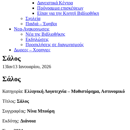
Δανειστικά Κέντρα
Πρόγραμμα επισκέψεων
Είπαν για την Κινητή Βιβλιοθήκη
Σχολεία
Παιδιά – Έφηβοι
Νεα-Ανακοινωσεις
Νέα της Βιβλιοθήκης
Εκδηλώσεις
Προσκλήσεις σε διαγωνισμούς
Δωρεες – Χορηγιες
Σάλος
13
Ιαν
13 Ιανουαρίου, 2026
Σάλος
Κατηγορία:
Ελληνική Λογοτεχνία – Μυθιστόρημα, Αστυνομικό
Τίτλος:
Σάλος
Συγγραφέας:
Νίνα Μπούρη
Εκδότης:
Διάνοια