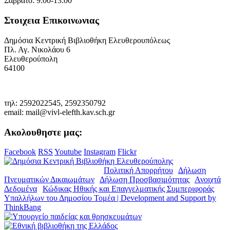
Σάββατο: 9:00-13:00
Στοιχεια Επικοινωνιας
Δημόσια Κεντρική Βιβλιοθήκη Ελευθερουπόλεως
Πλ. Αγ. Νικολάου 6
Ελευθερούπολη
64100
τηλ: 2592022545, 2592350792
email: mail@vivl-elefth.kav.sch.gr
Ακολουθηστε μας:
Facebook
RSS
Youtube
Instagram
Flickr
© Copyright 2019. Δ.Κ.Β.Ε. |
Πολιτική Απορρήτου
|
Δήλωση
Πνευματικών Δικαιωμάτων
|
Δήλωση Προσβασιμότητας
|
Ανοιχτά
Δεδομένα
|
Κώδικας Ηθικής και Επαγγελματικής Συμπεριφοράς
Υπαλλήλων του Δημοσίου Τομέα | Development and Support by
ThinkBang