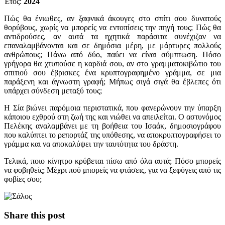
Έτος:
2024
Πώς θα ένιωθες, αν ξαφνικά άκουγες στο σπίτι σου δυνατούς
θορύβους, χωρίς να μπορείς να εντοπίσεις την πηγή τους; Πώς θα
αντιδρούσες, αν αυτά τα ηχητικά παράσιτα συνέχιζαν να
επαναλαμβάνονται και σε δημόσια μέρη, με μάρτυρες πολλούς
ανθρώπους; Πάνω από δύο, παύει να είναι σύμπτωση. Πόσο
γρήγορα θα χτυπούσε η καρδιά σου, αν στο γραμματοκιβώτιο του
σπιτιού σου έβρισκες ένα κρυπτογραφημένο γράμμα, σε μια
παράξενη και άγνωστη γραφή; Μήπως σιγά σιγά θα έβλεπες ότι
υπάρχει σύνδεση μεταξύ τους;
Η Σία βιώνει παρόμοια περιστατικά, που φανερώνουν την ύπαρξη
κάποιου εχθρού στη ζωή της και νιώθει να απειλείται. Ο αστυνόμος
Πελέκης αναλαμβάνει με τη βοήθεια του Ισαάκ, δημοσιογράφου
που καλύπτει το ρεπορτάζ της υπόθεσης, να αποκρυπτογραφήσει το
γράμμα και να αποκαλύψει την ταυτότητα του δράστη.
Τελικά, ποιο κίνητρο κρύβεται πίσω από όλα αυτά; Πόσο μπορείς
να φοβηθείς; Μέχρι πού μπορείς να φτάσεις, για να ξεφύγεις από τις
φοβίες σου;
Share this post