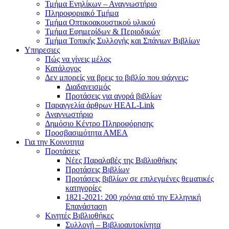
Τμήμα Ενηλίκων – Αναγνωστήριο
Πληροφοριακό Τμήμα
Τμήμα Οπτικοακουστικού υλικού
Τμήμα Εφημερίδων & Περιοδικών
Τμήμα Τοπικής Συλλογής και Σπάνιων Βιβλίων
Υπηρεσιες
Πώς να γίνεις μέλος
Κατάλογος
Δεν μπορείς να βρεις το βιβλίο που ψάχνεις;
Διαδανεισμός
Προτάσεις για αγορά βιβλίων
Παραγγελία άρθρων HEAL-Link
Αναγνωστήριο
Δημόσιο Κέντρο Πληροφόρησης
Προσβασιμότητα ΑΜΕΑ
Για την Κοινοτητα
Προτάσεις
Νέες Παραλαβές της Βιβλιοθήκης
Προτάσεις Βιβλίων
Προτάσεις βιβλίων σε επιλεγμένες θεματικές
κατηγορίες
1821-2021: 200 χρόνια από την Ελληνική
Επανάσταση
Κινητές Βιβλιοθήκες
Συλλογή – Βιβλιοαυτοκίνητα