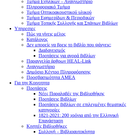
Τμήμα Ενηλίκων – Αναγνωστήριο
Πληροφοριακό Τμήμα
Τμήμα Οπτικοακουστικού υλικού
Τμήμα Εφημερίδων & Περιοδικών
Τμήμα Τοπικής Συλλογής και Σπάνιων Βιβλίων
Υπηρεσιες
Πώς να γίνεις μέλος
Κατάλογος
Δεν μπορείς να βρεις το βιβλίο που ψάχνεις;
Διαδανεισμός
Προτάσεις για αγορά βιβλίων
Παραγγελία άρθρων HEAL-Link
Αναγνωστήριο
Δημόσιο Κέντρο Πληροφόρησης
Προσβασιμότητα ΑΜΕΑ
Για την Κοινοτητα
Προτάσεις
Νέες Παραλαβές της Βιβλιοθήκης
Προτάσεις Βιβλίων
Προτάσεις βιβλίων σε επιλεγμένες θεματικές
κατηγορίες
1821-2021: 200 χρόνια από την Ελληνική
Επανάσταση
Κινητές Βιβλιοθήκες
Συλλογή – Βιβλιοαυτοκίνητα