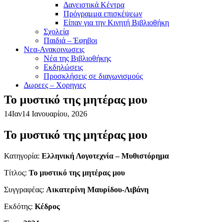
Δανειστικά Κέντρα
Πρόγραμμα επισκέψεων
Είπαν για την Κινητή Βιβλιοθήκη
Σχολεία
Παιδιά – Έφηβοι
Νεα-Ανακοινωσεις
Νέα της Βιβλιοθήκης
Εκδηλώσεις
Προσκλήσεις σε διαγωνισμούς
Δωρεες – Χορηγιες
Το μυστικό της μητέρας μου
14
Ιαν
14 Ιανουαρίου, 2026
Το μυστικό της μητέρας μου
Κατηγορία:
Ελληνική Λογοτεχνία – Μυθιστόρημα
Τίτλος:
Το μυστικό της μητέρας μου
Συγγραφέας:
Αικατερίνη Μαυρίδου-Λιβάνη
Εκδότης:
Κέδρος