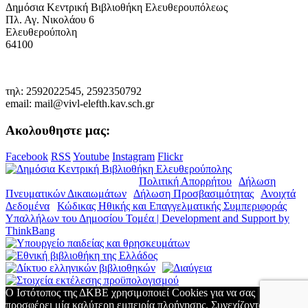
Δημόσια Κεντρική Βιβλιοθήκη Ελευθερουπόλεως
Πλ. Αγ. Νικολάου 6
Ελευθερούπολη
64100
τηλ: 2592022545, 2592350792
email: mail@vivl-elefth.kav.sch.gr
Ακολουθηστε μας:
Facebook
RSS
Youtube
Instagram
Flickr
© Copyright 2019. Δ.Κ.Β.Ε. |
Πολιτική Απορρήτου
|
Δήλωση
Πνευματικών Δικαιωμάτων
|
Δήλωση Προσβασιμότητας
|
Ανοιχτά
Δεδομένα
|
Κώδικας Ηθικής και Επαγγελματικής Συμπεριφοράς
Υπαλλήλων του Δημοσίου Τομέα | Development and Support by
ThinkBang
Ο Ιστότοπος της ΔΚΒΕ χρησιμοποιεί Cookies για να σας
προσφέρει μία καλύτερη εμπειρία πλοήγησης. Συνεχίζοντας την