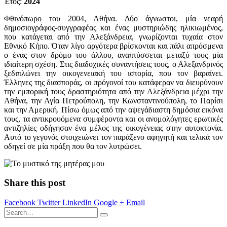
Έτος:
2024
Φθινόπωρο του 2004, Αθήνα. Δύο άγνωστοι, μία νεαρή
δημοσιογράφος-συγγραφέας και ένας μυστηριώδης ηλικιωμένος,
που κατάγεται από την Αλεξάνδρεια, γνωρίζονται τυχαία στον
Εθνικό Κήπο. Όταν λίγο αργότερα βρίσκονται και πάλι απρόσμενα
ο ένας στον δρόμο του άλλου, αναπτύσσεται μεταξύ τους μία
ιδιαίτερη σχέση. Στις διαδοχικές συναντήσεις τους, ο Αλεξανδρινός
ξεδιπλώνει την οικογενειακή του ιστορία, που τον βαραίνει.
Έλληνες της διασποράς, οι πρόγονοί του κατάφεραν να διευρύνουν
την εμπορική τους δραστηριότητα από την Αλεξάνδρεια μέχρι την
Αθήνα, την Αγία Πετρούπολη, την Κωνσταντινούπολη, το Παρίσι
και την Αμερική. Πίσω όμως από την αψεγάδιαστη δημόσια εικόνα
τους, τα αντικρουόμενα συμφέροντα και οι ανομολόγητες ερωτικές
αντιζηλίες οδήγησαν ένα μέλος της οικογένειας στην αυτοκτονία.
Αυτό το γεγονός στοιχειώνει τον παράξενο αφηγητή και τελικά τον
οδηγεί σε μία πράξη που θα τον λυτρώσει.
Share this post
Facebook
Twitter
LinkedIn
Google +
Email