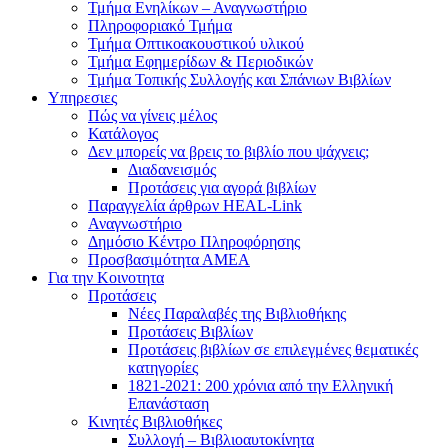
Τμήμα Ενηλίκων – Αναγνωστήριο
Πληροφοριακό Τμήμα
Τμήμα Οπτικοακουστικού υλικού
Τμήμα Εφημερίδων & Περιοδικών
Τμήμα Τοπικής Συλλογής και Σπάνιων Βιβλίων
Υπηρεσιες
Πώς να γίνεις μέλος
Κατάλογος
Δεν μπορείς να βρεις το βιβλίο που ψάχνεις;
Διαδανεισμός
Προτάσεις για αγορά βιβλίων
Παραγγελία άρθρων HEAL-Link
Αναγνωστήριο
Δημόσιο Κέντρο Πληροφόρησης
Προσβασιμότητα ΑΜΕΑ
Για την Κοινοτητα
Προτάσεις
Νέες Παραλαβές της Βιβλιοθήκης
Προτάσεις Βιβλίων
Προτάσεις βιβλίων σε επιλεγμένες θεματικές
κατηγορίες
1821-2021: 200 χρόνια από την Ελληνική
Επανάσταση
Κινητές Βιβλιοθήκες
Συλλογή – Βιβλιοαυτοκίνητα