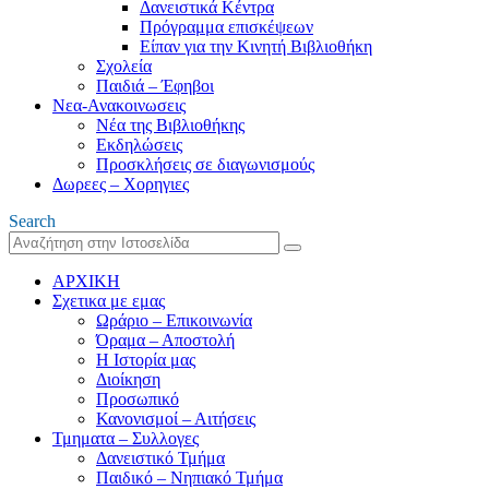
Δανειστικά Κέντρα
Πρόγραμμα επισκέψεων
Είπαν για την Κινητή Βιβλιοθήκη
Σχολεία
Παιδιά – Έφηβοι
Νεα-Ανακοινωσεις
Νέα της Βιβλιοθήκης
Εκδηλώσεις
Προσκλήσεις σε διαγωνισμούς
Δωρεες – Χορηγιες
Search
ΑΡΧΙΚΗ
Σχετικα με εμας
Ωράριο – Επικοινωνία
Όραμα – Αποστολή
Η Ιστορία μας
Διοίκηση
Προσωπικό
Κανονισμοί – Αιτήσεις
Τμηματα – Συλλογες
Δανειστικό Τμήμα
Παιδικό – Νηπιακό Τμήμα