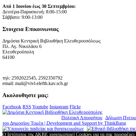
Από 1 Ιουνίου έως 30 Σεπτεμβρίου:
Δευτέρα-Παρασκευή: 8:00-15:00
Σάββατο: 9:00-13:00
Στοιχεια Επικοινωνιας
Δημόσια Κεντρική Βιβλιοθήκη Ελευθερουπόλεως
Πλ. Αγ. Νικολάου 6
Ελευθερούπολη
64100
τηλ: 2592022545, 2592350792
email: mail@vivl-elefth.kav.sch.gr
Ακολουθηστε μας:
Facebook
RSS
Youtube
Instagram
Flickr
© Copyright 2019. Δ.Κ.Β.Ε. |
Πολιτική Απορρήτου
|
Δήλωση Πνευμ
του Δημοσίου Τομέα | Development and Support by
ThinkBang
Ο Ιστότοπος της ΔΚΒΕ χρησιμοποιεί Cookies για να σας προσφέρει 