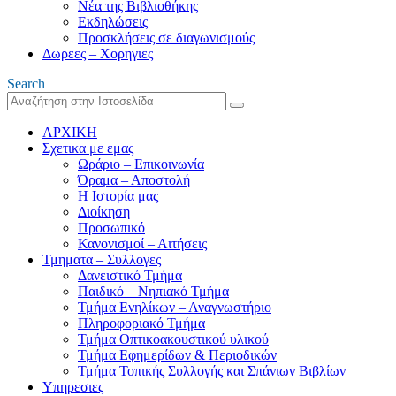
Νέα της Βιβλιοθήκης
Εκδηλώσεις
Προσκλήσεις σε διαγωνισμούς
Δωρεες – Χορηγιες
Search
ΑΡΧΙΚΗ
Σχετικα με εμας
Ωράριο – Επικοινωνία
Όραμα – Αποστολή
Η Ιστορία μας
Διοίκηση
Προσωπικό
Κανονισμοί – Αιτήσεις
Τμηματα – Συλλογες
Δανειστικό Τμήμα
Παιδικό – Νηπιακό Τμήμα
Τμήμα Ενηλίκων – Αναγνωστήριο
Πληροφοριακό Τμήμα
Τμήμα Οπτικοακουστικού υλικού
Τμήμα Εφημερίδων & Περιοδικών
Τμήμα Τοπικής Συλλογής και Σπάνιων Βιβλίων
Υπηρεσιες