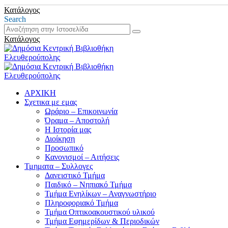
Κατάλογος
Search
Κατάλογος
ΑΡΧΙΚΗ
Σχετικα με εμας
Ωράριο – Επικοινωνία
Όραμα – Αποστολή
Η Ιστορία μας
Διοίκηση
Προσωπικό
Κανονισμοί – Αιτήσεις
Τμηματα – Συλλογες
Δανειστικό Τμήμα
Παιδικό – Νηπιακό Τμήμα
Τμήμα Ενηλίκων – Αναγνωστήριο
Πληροφοριακό Τμήμα
Τμήμα Οπτικοακουστικού υλικού
Τμήμα Εφημερίδων & Περιοδικών