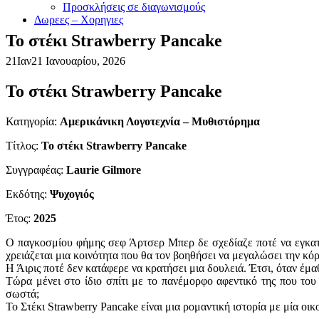
Προσκλήσεις σε διαγωνισμούς
Δωρεες – Χορηγιες
Το στέκι Strawberry Pancake
21
Ιαν
21 Ιανουαρίου, 2026
Το στέκι Strawberry Pancake
Κατηγορία:
Αμερικάνικη Λογοτεχνία – Μυθιστόρημα
Τίτλος:
Το στέκι Strawberry Pancake
Συγγραφέας:
Laurie Gilmore
Εκδότης:
Ψυχογιός
Έτος:
2025
Ο παγκοσμίου φήμης σεφ Άρτσερ Μπερ δε σχεδίαζε ποτέ να εγκαταστ
χρειάζεται μια κοινότητα που θα τον βοηθήσει να μεγαλώσει την κόρ
Η Άιρις ποτέ δεν κατάφερε να κρατήσει μια δουλειά. Έτσι, όταν έμα
Τώρα μένει στο ίδιο σπίτι με το πανέμορφο αφεντικό της που το
σωστά;
Το Στέκι Strawberry Pancake είναι μια ρομαντική ιστορία με μία οικ