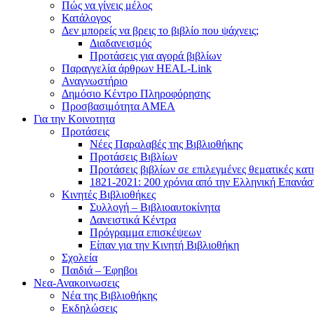
Πώς να γίνεις μέλος
Κατάλογος
Δεν μπορείς να βρεις το βιβλίο που ψάχνεις;
Διαδανεισμός
Προτάσεις για αγορά βιβλίων
Παραγγελία άρθρων HEAL-Link
Αναγνωστήριο
Δημόσιο Κέντρο Πληροφόρησης
Προσβασιμότητα ΑΜΕΑ
Για την Κοινοτητα
Προτάσεις
Νέες Παραλαβές της Βιβλιοθήκης
Προτάσεις Βιβλίων
Προτάσεις βιβλίων σε επιλεγμένες θεματικές κατ
1821-2021: 200 χρόνια από την Ελληνική Επανά
Κινητές Βιβλιοθήκες
Συλλογή – Βιβλιοαυτοκίνητα
Δανειστικά Κέντρα
Πρόγραμμα επισκέψεων
Είπαν για την Κινητή Βιβλιοθήκη
Σχολεία
Παιδιά – Έφηβοι
Νεα-Ανακοινωσεις
Νέα της Βιβλιοθήκης
Εκδηλώσεις