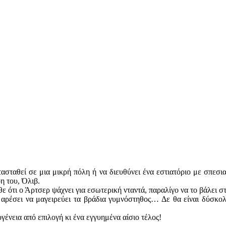
αθεί σε μια μικρή πόλη ή να διευθύνει ένα εστιατόριο με σπεσιαλι
η του, Όλιβ.
θε ότι ο Άρτσερ ψάχνει για εσωτερική νταντά, παραλίγο να το βάλει σ
υ αρέσει να μαγειρεύει τα βράδια γυμνόστηθος… Δε θα είναι δύσκολ
ογένεια από επιλογή κι ένα εγγυημένα αίσιο τέλος!