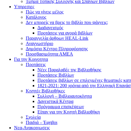
Τμήμα Τοπικής Συλλογής και Σπάνιων Βιβλίων
Υπηρεσιες
Πώς να γίνεις μέλος
Κατάλογος
Δεν μπορείς να βρεις το βιβλίο που ψάχνεις;
Διαδανεισμός
Προτάσεις για αγορά βιβλίων
Παραγγελία άρθρων HEAL-Link
Αναγνωστήριο
Δημόσιο Κέντρο Πληροφόρησης
Προσβασιμότητα ΑΜΕΑ
Για την Κοινοτητα
Προτάσεις
Νέες Παραλαβές της Βιβλιοθήκης
Προτάσεις Βιβλίων
Προτάσεις βιβλίων σε επιλεγμένες θεματικές κατ
1821-2021: 200 χρόνια από την Ελληνική Επανά
Κινητές Βιβλιοθήκες
Συλλογή – Βιβλιοαυτοκίνητα
Δανειστικά Κέντρα
Πρόγραμμα επισκέψεων
Είπαν για την Κινητή Βιβλιοθήκη
Σχολεία
Παιδιά – Έφηβοι
Νεα-Ανακοινωσεις