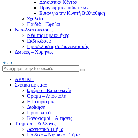
Δανειστικά Κέντρα
Πρόγραμμα επισκέψεων
Είπαν για την Κινητή Βιβλιοθήκη
Σχολεία
Παιδιά – Έφηβοι
Νεα-Ανακοινωσεις
Νέα της Βιβλιοθήκης
Εκδηλώσεις
Προσκλήσεις σε διαγωνισμούς
Δωρεες – Χορηγιες
Search
ΑΡΧΙΚΗ
Σχετικα με εμας
Ωράριο – Επικοινωνία
Όραμα – Αποστολή
Η Ιστορία μας
Διοίκηση
Προσωπικό
Κανονισμοί – Αιτήσεις
Τμηματα – Συλλογες
Δανειστικό Τμήμα
Παιδικό – Νηπιακό Τμήμα