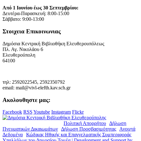
Από 1 Ιουνίου έως 30 Σεπτεμβρίου:
Δευτέρα-Παρασκευή: 8:00-15:00
Σάββατο: 9:00-13:00
Στοιχεια Επικοινωνιας
Δημόσια Κεντρική Βιβλιοθήκη Ελευθερουπόλεως
Πλ. Αγ. Νικολάου 6
Ελευθερούπολη
64100
τηλ: 2592022545, 2592350792
email: mail@vivl-elefth.kav.sch.gr
Ακολουθηστε μας:
Facebook
RSS
Youtube
Instagram
Flickr
© Copyright 2019. Δ.Κ.Β.Ε. |
Πολιτική Απορρήτου
|
Δήλωση
Πνευματικών Δικαιωμάτων
|
Δήλωση Προσβασιμότητας
|
Ανοιχτά
Δεδομένα
|
Κώδικας Ηθικής και Επαγγελματικής Συμπεριφοράς
Υπαλλήλων του Δημοσίου Τομέα | Development and Support by