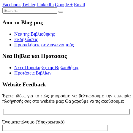
Facebook
Twitter
LinkedIn
Google +
Email
Απο το Blog μας
Νέα της Βιβλιοθήκης
Εκδηλώσεις
Προσκλήσεις σε διαγωνισμούς
Νεα Βιβλια και Προτασεις
Νέες Παραλαβές της Βιβλιοθήκης
Προτάσεις Βιβλίων
Website Feedback
Έχετε ιδέες για το πώς μπορούμε να βελτιώσουμε την εμπειρία
πλοήγησής σας στο website μας; Θα χαρούμε να τις ακούσουμε:
Όνοματεπώνυμο (Υποχρεωτικό)