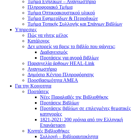
Τμήμα Ενηλίκων – Αναγνωστήριο
Πληροφοριακό Τμήμα
Τμήμα Οπτικοακουστικού υλικού
Τμήμα Εφημερίδων & Περιοδικών
Τμήμα Τοπικής Συλλογής και Σπάνιων Βιβλίων
Υπηρεσιες
Πώς να γίνεις μέλος
Κατάλογος
Δεν μπορείς να βρεις το βιβλίο που ψάχνεις;
Διαδανεισμός
Προτάσεις για αγορά βιβλίων
Παραγγελία άρθρων HEAL-Link
Αναγνωστήριο
Δημόσιο Κέντρο Πληροφόρησης
Προσβασιμότητα ΑΜΕΑ
Για την Κοινοτητα
Προτάσεις
Νέες Παραλαβές της Βιβλιοθήκης
Προτάσεις Βιβλίων
Προτάσεις βιβλίων σε επιλεγμένες θεματικές
κατηγορίες
1821-2021: 200 χρόνια από την Ελληνική
Επανάσταση
Κινητές Βιβλιοθήκες
Συλλογή – Βιβλιοαυτοκίνητα