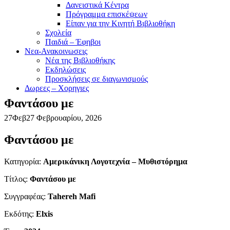
Δανειστικά Κέντρα
Πρόγραμμα επισκέψεων
Είπαν για την Κινητή Βιβλιοθήκη
Σχολεία
Παιδιά – Έφηβοι
Νεα-Ανακοινωσεις
Νέα της Βιβλιοθήκης
Εκδηλώσεις
Προσκλήσεις σε διαγωνισμούς
Δωρεες – Χορηγιες
Φαντάσου με
27
Φεβ
27 Φεβρουαρίου, 2026
Φαντάσου με
Κατηγορία:
Αμερικάνικη Λογοτεχνία – Μυθιστόρημα
Τίτλος:
Φαντάσου με
Συγγραφέας:
Tahereh Mafi
Εκδότης:
Elxis