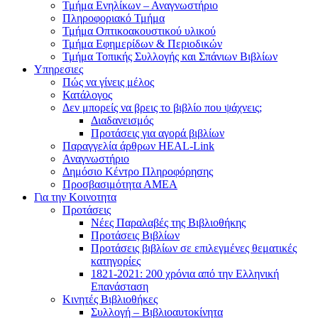
Τμήμα Ενηλίκων – Αναγνωστήριο
Πληροφοριακό Τμήμα
Τμήμα Οπτικοακουστικού υλικού
Τμήμα Εφημερίδων & Περιοδικών
Τμήμα Τοπικής Συλλογής και Σπάνιων Βιβλίων
Υπηρεσιες
Πώς να γίνεις μέλος
Κατάλογος
Δεν μπορείς να βρεις το βιβλίο που ψάχνεις;
Διαδανεισμός
Προτάσεις για αγορά βιβλίων
Παραγγελία άρθρων HEAL-Link
Αναγνωστήριο
Δημόσιο Κέντρο Πληροφόρησης
Προσβασιμότητα ΑΜΕΑ
Για την Κοινοτητα
Προτάσεις
Νέες Παραλαβές της Βιβλιοθήκης
Προτάσεις Βιβλίων
Προτάσεις βιβλίων σε επιλεγμένες θεματικές
κατηγορίες
1821-2021: 200 χρόνια από την Ελληνική
Επανάσταση
Κινητές Βιβλιοθήκες
Συλλογή – Βιβλιοαυτοκίνητα