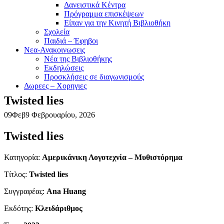
Δανειστικά Κέντρα
Πρόγραμμα επισκέψεων
Είπαν για την Κινητή Βιβλιοθήκη
Σχολεία
Παιδιά – Έφηβοι
Νεα-Ανακοινωσεις
Νέα της Βιβλιοθήκης
Εκδηλώσεις
Προσκλήσεις σε διαγωνισμούς
Δωρεες – Χορηγιες
Twisted lies
09
Φεβ
9 Φεβρουαρίου, 2026
Twisted lies
Κατηγορία:
Αμερικάνικη Λογοτεχνία – Μυθιστόρημα
Τίτλος:
Twisted lies
Συγγραφέας:
Ana Huang
Εκδότης:
Κλειδάριθμος