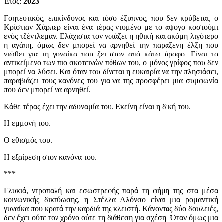
Έτος:
2023
Γοητευτικός, επικίνδυνος και τόσο έξυπνος, που δεν κρύβεται, ο
Κρίστιαν Χάρπερ είναι ένα τέρας ντυμένο με το άψογο κοστούμι
ενός τζέντλεμαν. Ελάχιστα τον νοιάζει η ηθική και ακόμη λιγότερο
η αγάπη, όμως δεν μπορεί να αρνηθεί την παράξενη έλξη που
νιώθει για τη γυναίκα που ζει στον από κάτω όροφο. Είναι το
αντικείμενο των πιο σκοτεινών πόθων του, ο μόνος γρίφος που δεν
μπορεί να λύσει. Και όταν του δίνεται η ευκαιρία να την πλησιάσει,
παραβιάζει τους κανόνες του για να της προσφέρει μια συμφωνία
που δεν μπορεί να αρνηθεί.
Κάθε τέρας έχει την αδυναμία του. Εκείνη είναι η δική του.
Η εμμονή του.
Ο εθισμός του.
Η εξαίρεση στον κανόνα του.
***
Γλυκιά, ντροπαλή και εσωστρεφής παρά τη φήμη της στα μέσα
κοινωνικής δικτύωσης, η Στέλλα Αλόνσο είναι μια ρομαντική
γυναίκα που κρατά την καρδιά της κλειστή. Κάνοντας δύο δουλειές,
δεν έχει ούτε τον χρόνο ούτε τη διάθεση για σχέση. Όταν όμως μια