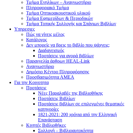
Τμήμα Ενηλίκων – Αναγνωστήριο
Πληροφοριακό Τμήμα
Τμήμα Οπτικοακουστικού υλικού
Τμήμα Εφημερίδων & Περιοδικών
Τμήμα Τοπικής Συλλογής και Σπάνιων Βιβλίων
Υπηρεσιες
Πώς να γίνεις μέλος
Κατάλογος
Δεν μπορείς να βρεις το βιβλίο που ψάχνεις;
Διαδανεισμός
Προτάσεις για αγορά βιβλίων
Παραγγελία άρθρων HEAL-Link
Αναγνωστήριο
Δημόσιο Κέντρο Πληροφόρησης
Προσβασιμότητα ΑΜΕΑ
Για την Κοινοτητα
Προτάσεις
Νέες Παραλαβές της Βιβλιοθήκης
Προτάσεις Βιβλίων
Προτάσεις βιβλίων σε επιλεγμένες θεματικές
κατηγορίες
1821-2021: 200 χρόνια από την Ελληνική
Επανάσταση
Κινητές Βιβλιοθήκες
Συλλογή – Βιβλιοαυτοκίνητα