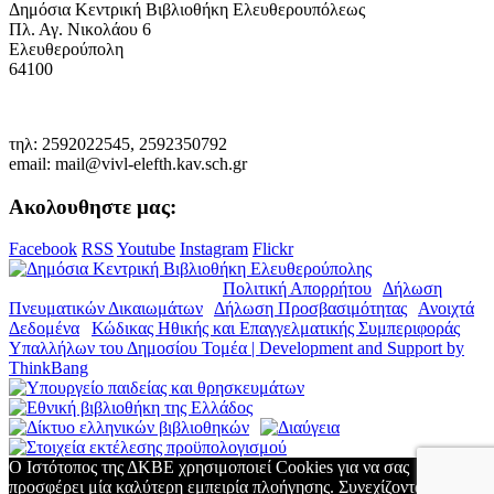
Δημόσια Κεντρική Βιβλιοθήκη Ελευθερουπόλεως
Πλ. Αγ. Νικολάου 6
Ελευθερούπολη
64100
τηλ: 2592022545, 2592350792
email: mail@vivl-elefth.kav.sch.gr
Ακολουθηστε μας:
Facebook
RSS
Youtube
Instagram
Flickr
© Copyright 2019. Δ.Κ.Β.Ε. |
Πολιτική Απορρήτου
|
Δήλωση
Πνευματικών Δικαιωμάτων
|
Δήλωση Προσβασιμότητας
|
Ανοιχτά
Δεδομένα
|
Κώδικας Ηθικής και Επαγγελματικής Συμπεριφοράς
Υπαλλήλων του Δημοσίου Τομέα | Development and Support by
ThinkBang
Ο Ιστότοπος της ΔΚΒΕ χρησιμοποιεί Cookies για να σας
προσφέρει μία καλύτερη εμπειρία πλοήγησης. Συνεχίζοντας την