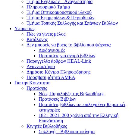
Τμήμα Ενηλίκων – Αναγνωστήριο
Πληροφοριακό Τμήμα
Τμήμα Οπτικοακουστικού υλικού
Τμήμα Εφημερίδων & Περιοδικών
Τμήμα Τοπικής Συλλογής και Σπάνιων Βιβλίων
Υπηρεσιες
Πώς να γίνεις μέλος
Κατάλογος
Δεν μπορείς να βρεις το βιβλίο που ψάχνεις;
Διαδανεισμός
Προτάσεις για αγορά βιβλίων
Παραγγελία άρθρων HEAL-Link
Αναγνωστήριο
Δημόσιο Κέντρο Πληροφόρησης
Προσβασιμότητα ΑΜΕΑ
Για την Κοινοτητα
Προτάσεις
Νέες Παραλαβές της Βιβλιοθήκης
Προτάσεις Βιβλίων
Προτάσεις βιβλίων σε επιλεγμένες θεματικές
κατηγορίες
1821-2021: 200 χρόνια από την Ελληνική
Επανάσταση
Κινητές Βιβλιοθήκες
Συλλογή – Βιβλιοαυτοκίνητα