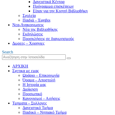
Δανειστικά Κέντρα
Πρόγραμμα επισκέψεων
Είπαν για την Κινητή Βιβλιοθήκη
Σχολεία
Παιδιά – Έφηβοι
Νεα-Ανακοινωσεις
Νέα της Βιβλιοθήκης
Εκδηλώσεις
Προσκλήσεις σε διαγωνισμούς
Δωρεες – Χορηγιες
Search
ΑΡΧΙΚΗ
Σχετικα με εμας
Ωράριο – Επικοινωνία
Όραμα – Αποστολή
Η Ιστορία μας
Διοίκηση
Προσωπικό
Κανονισμοί – Αιτήσεις
Τμηματα – Συλλογες
Δανειστικό Τμήμα
Παιδικό – Νηπιακό Τμήμα