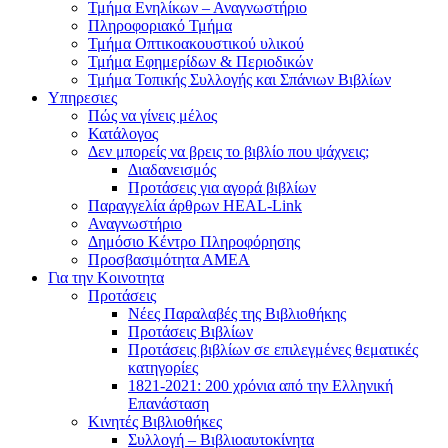
Τμήμα Ενηλίκων – Αναγνωστήριο
Πληροφοριακό Τμήμα
Τμήμα Οπτικοακουστικού υλικού
Τμήμα Εφημερίδων & Περιοδικών
Τμήμα Τοπικής Συλλογής και Σπάνιων Βιβλίων
Υπηρεσιες
Πώς να γίνεις μέλος
Κατάλογος
Δεν μπορείς να βρεις το βιβλίο που ψάχνεις;
Διαδανεισμός
Προτάσεις για αγορά βιβλίων
Παραγγελία άρθρων HEAL-Link
Αναγνωστήριο
Δημόσιο Κέντρο Πληροφόρησης
Προσβασιμότητα ΑΜΕΑ
Για την Κοινοτητα
Προτάσεις
Νέες Παραλαβές της Βιβλιοθήκης
Προτάσεις Βιβλίων
Προτάσεις βιβλίων σε επιλεγμένες θεματικές
κατηγορίες
1821-2021: 200 χρόνια από την Ελληνική
Επανάσταση
Κινητές Βιβλιοθήκες
Συλλογή – Βιβλιοαυτοκίνητα