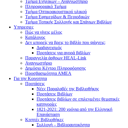
Τμήμα Ενηλίκων – Αναγνωστήριο
Πληροφοριακό Τμήμα
Τμήμα Οπτικοακουστικού υλικού
Τμήμα Εφημερίδων & Περιοδικών
Τμήμα Τοπικής Συλλογής και Σπάνιων Βιβλίων
Υπηρεσιες
Πώς να γίνεις μέλος
Κατάλογος
Δεν μπορείς να βρεις το βιβλίο που ψάχνεις;
Διαδανεισμός
Προτάσεις για αγορά βιβλίων
Παραγγελία άρθρων HEAL-Link
Αναγνωστήριο
Δημόσιο Κέντρο Πληροφόρησης
Προσβασιμότητα ΑΜΕΑ
Για την Κοινοτητα
Προτάσεις
Νέες Παραλαβές της Βιβλιοθήκης
Προτάσεις Βιβλίων
Προτάσεις βιβλίων σε επιλεγμένες θεματικές
κατηγορίες
1821-2021: 200 χρόνια από την Ελληνική
Επανάσταση
Κινητές Βιβλιοθήκες
Συλλογή – Βιβλιοαυτοκίνητα