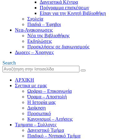
Δανειστικά Κέντρα
Πρόγραμμα επισκέψεων
Είπαν για την Κινητή Βιβλιοθήκη
Σχολεία
Παιδιά – Έφηβοι
Νεα-Ανακοινωσεις
Νέα της Βιβλιοθήκης
Εκδηλώσεις
Προσκλήσεις σε διαγωνισμούς
Δωρεες – Χορηγιες
Search
ΑΡΧΙΚΗ
Σχετικα με εμας
Ωράριο – Επικοινωνία
Όραμα – Αποστολή
Η Ιστορία μας
Διοίκηση
Προσωπικό
Κανονισμοί – Αιτήσεις
Τμηματα – Συλλογες
Δανειστικό Τμήμα
Παιδικό – Νηπιακό Τμήμα