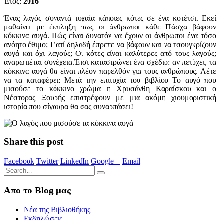
Έτος:
2016
Ένας λαγός συναντά τυχαία κάποιες κότες σε ένα κοτέτσι. Εκεί
μαθαίνει με έκπληξη πως οι άνθρωποι κάθε Πάσχα βάφουν
κόκκινα αυγά. Πώς είναι δυνατόν να έχουν οι άνθρωποι ένα τόσο
ανόητο έθιμο; Γιατί δηλαδή έπρεπε να βάφουν και να τσουγκρίζουν
αυγά και όχι λαγούς; Οι κότες είναι καλύτερες από τους λαγούς;
αναρωτιέται συνέχεια.Έτσι καταστρώνει ένα σχέδιο: αν πετύχει, τα
κόκκινα αυγά θα είναι πλέον παρελθόν για τους ανθρώπους. Λέτε
να τα καταφέρει; Μετά την επιτυχία του βιβλίου Το αυγό που
μισούσε το κόκκινο χρώμα η Χρυσάνθη Καραίσκου και ο
Νέστορας Ξουρής επιστρέφουν με μια ακόμη χιουμοριστική
ιστορία που σίγουρα θα σας συναρπάσει!
Share this post
Facebook
Twitter
LinkedIn
Google +
Email
Απο το Blog μας
Νέα της Βιβλιοθήκης
Εκδηλώσεις