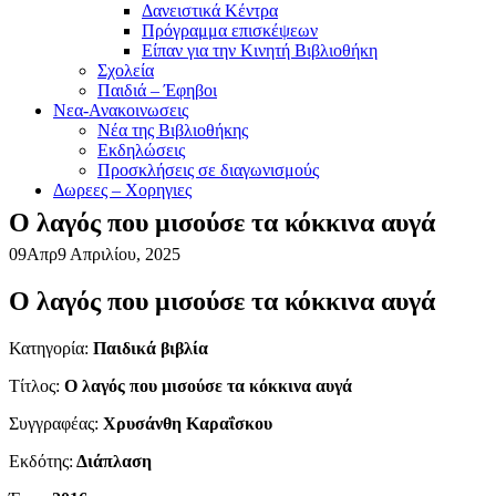
Δανειστικά Κέντρα
Πρόγραμμα επισκέψεων
Είπαν για την Κινητή Βιβλιοθήκη
Σχολεία
Παιδιά – Έφηβοι
Νεα-Ανακοινωσεις
Νέα της Βιβλιοθήκης
Εκδηλώσεις
Προσκλήσεις σε διαγωνισμούς
Δωρεες – Χορηγιες
Ο λαγός που μισούσε τα κόκκινα αυγά
09
Απρ
9 Απριλίου, 2025
Ο λαγός που μισούσε τα κόκκινα αυγά
Κατηγορία:
Παιδικά βιβλία
Τίτλος:
Ο λαγός που μισούσε τα κόκκινα αυγά
Συγγραφέας:
Χρυσάνθη Καραΐσκου
Εκδότης:
Διάπλαση