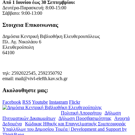
Από 1 Ιουνίου έως 30 Σεπτεμβρίου:
Δευτέρα-Παρασκευή: 8:00-15:00
Σάββατο: 9:00-13:00
Στοιχεια Επικοινωνιας
Δημόσια Κεντρική Βιβλιοθήκη Ελευθερουπόλεως
Πλ. Αγ. Νικολάου 6
Ελευθερούπολη
64100
τηλ: 2592022545, 2592350792
email: mail@vivl-elefth.kav.sch.gr
Ακολουθηστε μας:
Facebook
RSS
Youtube
Instagram
Flickr
© Copyright 2019. Δ.Κ.Β.Ε. |
Πολιτική Απορρήτου
|
Δήλωση
Πνευματικών Δικαιωμάτων
|
Δήλωση Προσβασιμότητας
|
Ανοιχτά
Δεδομένα
|
Κώδικας Ηθικής και Επαγγελματικής Συμπεριφοράς
Υπαλλήλων του Δημοσίου Τομέα | Development and Support by
ThinkBang