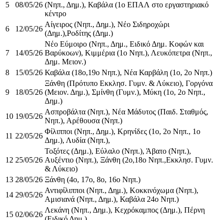
5
08/05/26
(Νηπ., Δημ.), Καβάλα (1ο ΕΠΑΛ στο εργαστηριακό
κέντρο
Αίγειρος (Νηπ., Δημ.), Νέο Σιδηροχώρι
6
12/05/26
(Δημ.),Ροδίτης (Δημ.)
Νέο Εύμοιρο (Νηπ., Δημ., Ειδικό Δημ. Κοφών και
7
14/05/26
Βαρύκοων), Κιμμέρια (1ο Νηπ.), Λευκόπετρα (Νηπ.,
Δημ. Μειον.)
8
15/05/26
Καβάλα (18ο,19ο Νηπ.), Νέα Καρβάλη (1ο, 2ο Νηπ.)
Ξάνθη (Πρότυπο Εκκλησ. Γυμν. & Λύκειο), Γοργόνα
9
18/05/26
(Μειον. Δημ.), Σμίνθη (Γυμν.), Μύκη (1ο, 2ο Νηπ.,
Δημ.)
Ασπροβάλτα (Νηπ.), Νέα Μάδυτος (Παιδ. Σταθμός,
10
19/05/26
Νηπ.), Αρέθουσα (Νηπ.)
Φίλιπποι (Νηπ., Δημ.), Κρηνίδες (1ο, 2ο Νηπ., 1ο
11
22/05/26
Δημ.), Λυδία (Νηπ.),
Τοξότες (Δημ.), Εύλαλο (Νηπ.), Άβατο (Νηπ.),
12
25/05/26
Αυξέντιο (Νηπ.), Ξάνθη (2ο,18ο Νηπ.,Εκκλησ. Γυμν.
& Λύκειο)
13
28/05/26
Ξάνθη (4o, 17ο, 8ο, 16ο Νηπ.)
Αντιφίλιπποι (Νηπ., Δημ.), Κοκκινόχωμα (Νηπ.),
14
29/05/26
Αμισιανά (Νηπ., Δημ.), Καβάλα 24ο Νηπ.)
Λεκάνη (Νηπ., Δημ.), Κεχρόκαμπος (Δημ.), Πέρνη
15
02/06/26
(Ειδικό Δημ.)