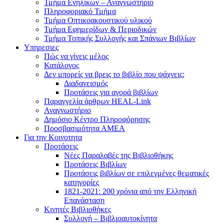
Τμήμα Ενηλίκων – Αναγνωστήριο
Πληροφοριακό Τμήμα
Τμήμα Οπτικοακουστικού υλικού
Τμήμα Εφημερίδων & Περιοδικών
Τμήμα Τοπικής Συλλογής και Σπάνιων Βιβλίων
Υπηρεσιες
Πώς να γίνεις μέλος
Κατάλογος
Δεν μπορείς να βρεις το βιβλίο που ψάχνεις;
Διαδανεισμός
Προτάσεις για αγορά βιβλίων
Παραγγελία άρθρων HEAL-Link
Αναγνωστήριο
Δημόσιο Κέντρο Πληροφόρησης
Προσβασιμότητα ΑΜΕΑ
Για την Κοινοτητα
Προτάσεις
Νέες Παραλαβές της Βιβλιοθήκης
Προτάσεις Βιβλίων
Προτάσεις βιβλίων σε επιλεγμένες θεματικές
κατηγορίες
1821-2021: 200 χρόνια από την Ελληνική
Επανάσταση
Κινητές Βιβλιοθήκες
Συλλογή – Βιβλιοαυτοκίνητα