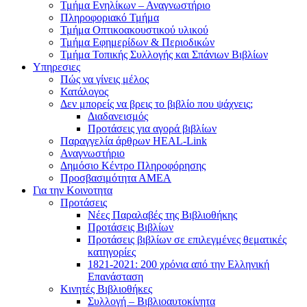
Τμήμα Ενηλίκων – Αναγνωστήριο
Πληροφοριακό Τμήμα
Τμήμα Οπτικοακουστικού υλικού
Τμήμα Εφημερίδων & Περιοδικών
Τμήμα Τοπικής Συλλογής και Σπάνιων Βιβλίων
Υπηρεσιες
Πώς να γίνεις μέλος
Κατάλογος
Δεν μπορείς να βρεις το βιβλίο που ψάχνεις;
Διαδανεισμός
Προτάσεις για αγορά βιβλίων
Παραγγελία άρθρων HEAL-Link
Αναγνωστήριο
Δημόσιο Κέντρο Πληροφόρησης
Προσβασιμότητα ΑΜΕΑ
Για την Κοινοτητα
Προτάσεις
Νέες Παραλαβές της Βιβλιοθήκης
Προτάσεις Βιβλίων
Προτάσεις βιβλίων σε επιλεγμένες θεματικές
κατηγορίες
1821-2021: 200 χρόνια από την Ελληνική
Επανάσταση
Κινητές Βιβλιοθήκες
Συλλογή – Βιβλιοαυτοκίνητα