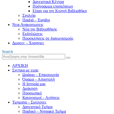
Δανειστικά Κέντρα
Πρόγραμμα επισκέψεων
Είπαν για την Κινητή Βιβλιοθήκη
Σχολεία
Παιδιά – Έφηβοι
Νεα-Ανακοινωσεις
Νέα της Βιβλιοθήκης
Εκδηλώσεις
Προσκλήσεις σε διαγωνισμούς
Δωρεες – Χορηγιες
Search
ΑΡΧΙΚΗ
Σχετικα με εμας
Ωράριο – Επικοινωνία
Όραμα – Αποστολή
Η Ιστορία μας
Διοίκηση
Προσωπικό
Κανονισμοί – Αιτήσεις
Τμηματα – Συλλογες
Δανειστικό Τμήμα
Παιδικό – Νηπιακό Τμήμα