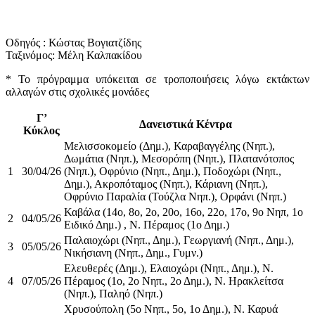
Οδηγός : Κώστας Βογιατζίδης
Ταξινόμος: Μέλη Καλπακίδου
* Το πρόγραμμα υπόκειται σε τροποποιήσεις λόγω εκτάκτων
αλλαγών στις σχολικές μονάδες
Γ’
Δανειστικά Κέντρα
Κύκλος
Μελισσοκομείο (Δημ.), Καραβαγγέλης (Νηπ.),
Δωμάτια (Νηπ.), Μεσορόπη (Νηπ.), Πλατανότοπος
1
30/04/26
(Νηπ.), Οφρύνιο (Νηπ., Δημ.), Ποδοχώρι (Νηπ.,
Δημ.), Ακροπόταμος (Νηπ.), Κάριανη (Νηπ.),
Οφρύνιο Παραλία (Τούζλα Νηπ.), Ορφάνι (Νηπ.)
Καβάλα (14ο, 8ο, 2ο, 20ο, 16ο, 22ο, 17ο, 9ο Νηπ, 1ο
2
04/05/26
Ειδικό Δημ.) , Ν. Πέραμος (1ο Δημ.)
Παλαιοχώρι (Νηπ., Δημ.), Γεωργιανή (Νηπ., Δημ.),
3
05/05/26
Νικήσιανη (Νηπ., Δημ., Γυμν.)
Ελευθερές (Δημ.), Ελαιοχώρι (Νηπ., Δημ.), Ν.
4
07/05/26
Πέραμος (1ο, 2ο Νηπ., 2ο Δημ.), Ν. Ηρακλείτσα
(Νηπ.), Παληό (Νηπ.)
Χρυσούπολη (5ο Νηπ., 5ο, 1ο Δημ.), Ν. Καρυά