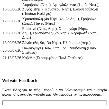
Ακροβούνι (Νηπ.), Αμυγδαλεώνας (1ο, 2ο Νηπ.),
16
03/06/26
Ζυγός (Δημ.), Κρυονέρι (Νηπ.), Ελευθερούπολη
(Παιδικό Κολέγιο)
Χρυσούπολη (4ο Νηπ., 4ο, 2ο Δημ.), Γραβούνα
17
05/06/26
(Δημ.), Πηγές (Νηπ.)
Ερατεινό (Νηπ., Δημ.), Χρυσοχώρι (Νηπ.,
19
08/06/26
Δημ.),Χρυσούπολη (2ο Νηπ.), Κεραμωτή (Νηπ.,
Δημ.)
18
09/06/26
Ξάνθη (6ο, 9ο,13ο Νηπ.), Ηλιόπετρα (Δημ.)
Παλαιοχώρι (Παιδ. Σταθμός), Νικήσιανη (Παιδ.
20
06/07/26
Σταθμός)
21
13/07/26
Καβάλα (Στρουμφάκια Παιδ. Σταθμός)
Website Feedback
Έχετε ιδέες για το πώς μπορούμε να βελτιώσουμε την εμπειρία
πλοήγησής σας στο website μας; Θα χαρούμε να τις ακούσουμε: