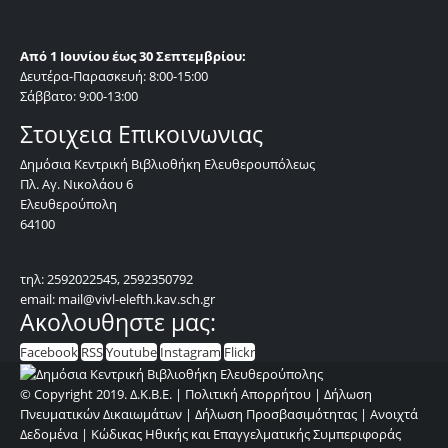
Από 1 Ιουνίου έως 30 Σεπτεμβρίου:
Δευτέρα-Παρασκευή: 8:00-15:00
Σάββατο: 9:00-13:00
Στοιχεια Επικοινωνιας
Δημόσια Κεντρική Βιβλιοθήκη Ελευθερουπόλεως
Πλ. Αγ. Νικολάου 6
Ελευθερούπολη
64100
τηλ: 2592022545, 2592350792
email: mail@vivl-elefth.kav.sch.gr
Ακολουθηστε μας:
Facebook
RSS
Youtube
Instagram
Flickr
© Copyright 2019. Δ.Κ.Β.Ε. |
Πολιτική Απορρήτου
|
Δήλωση
Πνευματικών Δικαιωμάτων
|
Δήλωση Προσβασιμότητας
|
Ανοιχτά
Δεδομένα
|
Κώδικας Ηθικής και Επαγγελματικής Συμπεριφοράς