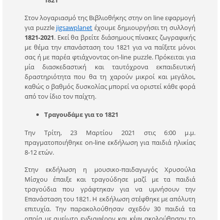
Στον λογαριασμό της Βιβλιοθήκης στην on line εφαρμογή
για puzzle
jigsawplanet
έχουμε δημιουργήσει τη συλλογή
1821-2021
. Εκεί θα βρείτε διάσημους πίνακες ζωγραφικής
με θέμα την επανάσταση του 1821 για να παίξετε μόνοι
σας ή με παρέα φτιάχνοντας on-line puzzle. Πρόκειται για
μία διασκεδαστική και ταυτόχρονα εκπαιδευτική
δραστηριότητα που θα τη χαρούν μικροί και μεγάλοι,
καθώς ο βαθμός δυσκολίας μπορεί να οριστεί κάθε φορά
από τον ίδιο τον παίχτη.
Τραγουδάμε για το 1821
Την Τρίτη, 23 Μαρτίου 2021 στις 6:00 μ.μ.
πραγματοποιήθηκε on-line εκδήλωση για παιδιά ηλικίας
8-12 ετών.
Στην εκδήλωση η μουσικο-παιδαγωγός Χρυσούλα
Μίσχου έπαιξε και τραγούδησε μαζί με τα παιδιά
τραγούδια που γράφτηκαν για να υμνήσουν την
Επανάσταση του 1821. Η εκδήλωση στέφθηκε με απόλυτη
επιτυχία. Την παρακολούθησαν σχεδόν 30 παιδιά τα
οποία με αμείωτο ενδιαφέρον και κέφι ακολούθησαν το