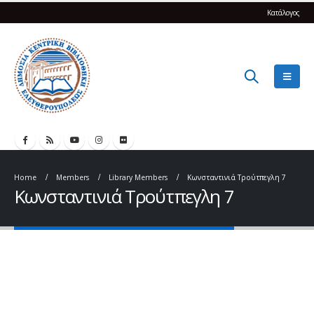
Κατάλογος
Home
Members
Library Members
Κωνσταντινιά Τρούτπεγλη 7
Κωνσταντινιά Τρούτπεγλη 7